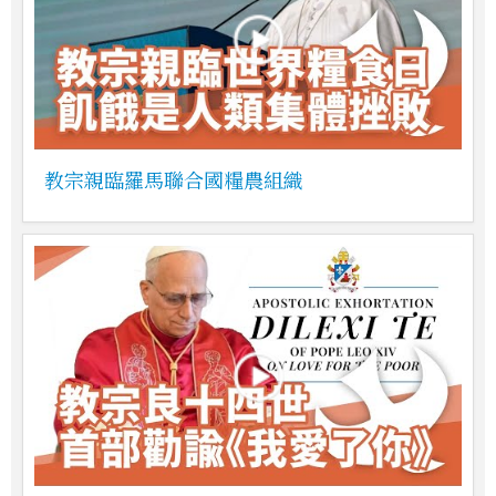
教宗親臨羅馬聯合國糧農組織