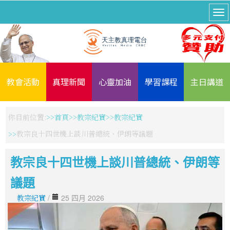
教會活動
真理新聞
心靈加油
學習課程
主日講道
你目前位置:
首頁
教宗紀實
教宗紀實
教宗良十四世機上談川普總統、伊朗等議題
教宗良十四世機上談川普總統、伊朗等
議題
教宗紀實
/
25 四月 2026