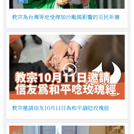
教宗為台灣等地受樺加沙颱風影響的災民祈禱
教宗邀請信友10月11日為和平誦唸玫瑰經