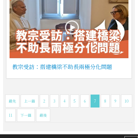
教宗受訪：搭建橋梁不助長兩極分化問題
最先
上一篇
2
3
4
5
6
7
8
9
10
11
下一篇
最後