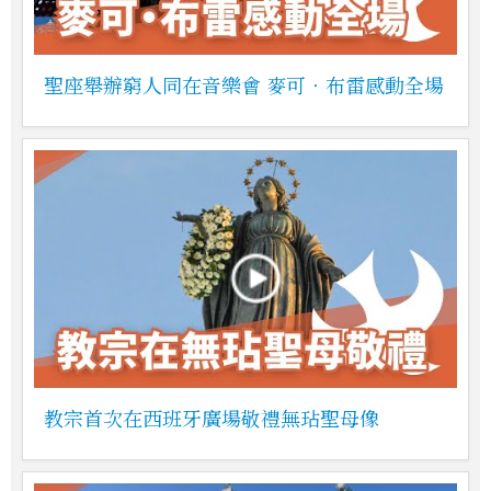
聖座舉辦窮人同在音樂會 麥可‧布雷感動全場
教宗首次在西班牙廣場敬禮無玷聖母像