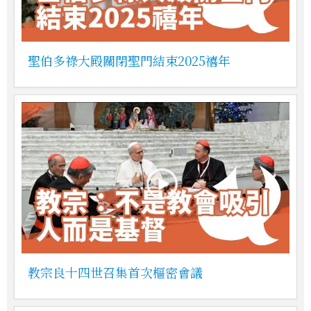
聖伯多祿大殿關閉聖門結束2025禧年
教宗良十四世召集首次樞密會議