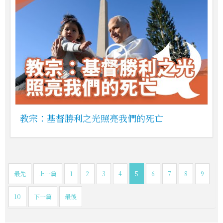
教宗：基督勝利之光照亮我們的死亡
最先
上一篇
1
2
3
4
5
6
7
8
9
10
下一篇
最後