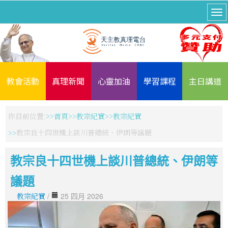
教會活動
真理新聞
心靈加油
學習課程
主日講道
你目前位置:
首頁
教宗紀實
教宗紀實
教宗良十四世機上談川普總統、伊朗等議題
教宗良十四世機上談川普總統、伊朗等
議題
教宗紀實
/
25 四月 2026