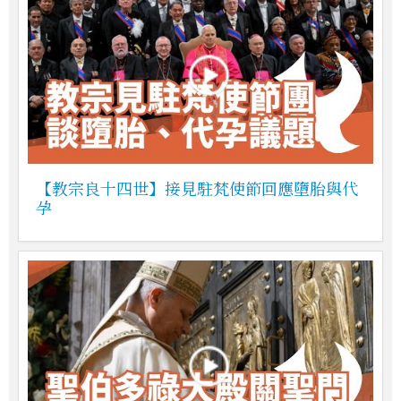
【教宗良十四世】接見駐梵使節回應墮胎與代
孕