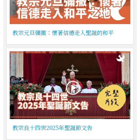
教宗元旦彌撒：懷著信德走入聖誕的和平
教宗良十四世2025年聖誕節文告