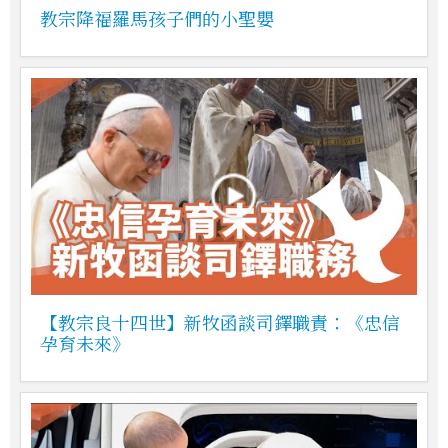
教宗降福羅馬孩子們的小聖嬰
【教宗良十四世】新牧函談司鐸職責：《忠信
孕育未來》