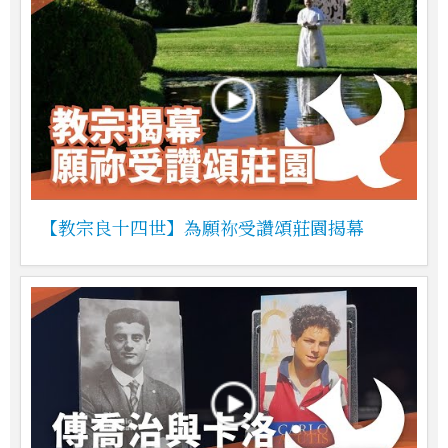
【教宗良十四世】為願祢受讚頌莊園揭幕