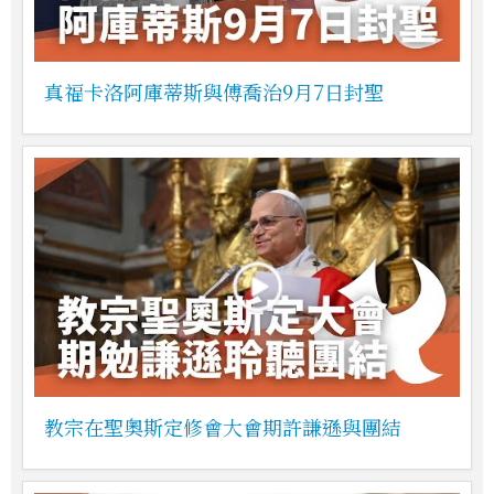
真福卡洛阿庫蒂斯與傅喬治9月7日封聖
教宗在聖奧斯定修會大會期許謙遜與團結