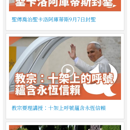
聖傅喬治聖卡洛阿庫蒂斯9月7日封聖
教宗要理講授：十架上呼號蘊含永恆信賴