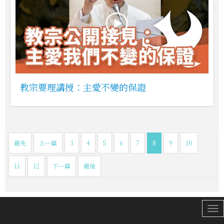
教宗要理講授：主愛不變的保證
最先
上一篇
3
4
5
6
7
8
9
10
11
12
下一篇
最後