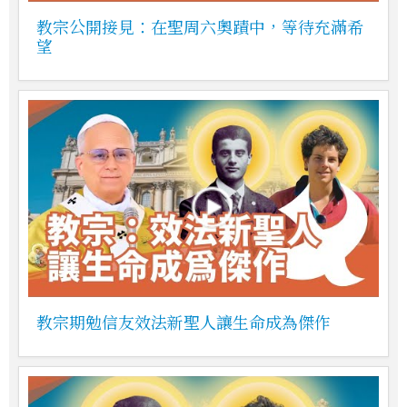
教宗公開接見：在聖周六奧蹟中，等待充滿希
望
教宗期勉信友效法新聖人讓生命成為傑作