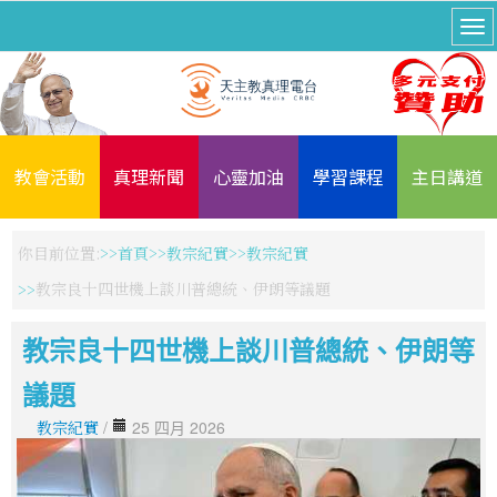
教會活動
真理新聞
心靈加油
學習課程
主日講道
你目前位置:
首頁
教宗紀實
教宗紀實
教宗良十四世機上談川普總統、伊朗等議題
教宗良十四世機上談川普總統、伊朗等
議題
教宗紀實
/
25 四月 2026