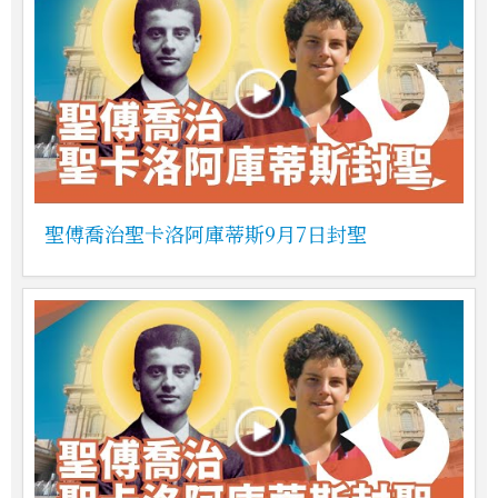
聖傅喬治聖卡洛阿庫蒂斯9月7日封聖