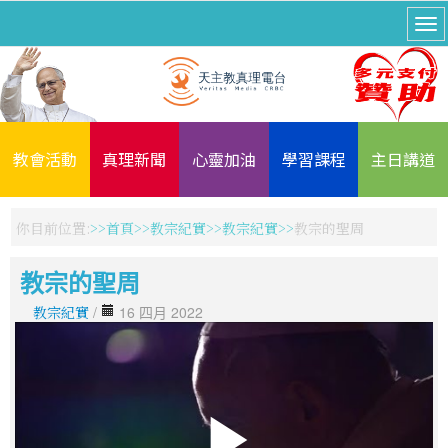
教會活動
真理新聞
心靈加油
學習課程
主日講道
你目前位置:
首頁
教宗紀實
教宗紀實
教宗的聖周
教宗的聖周
教宗紀實
/
16 四月 2022