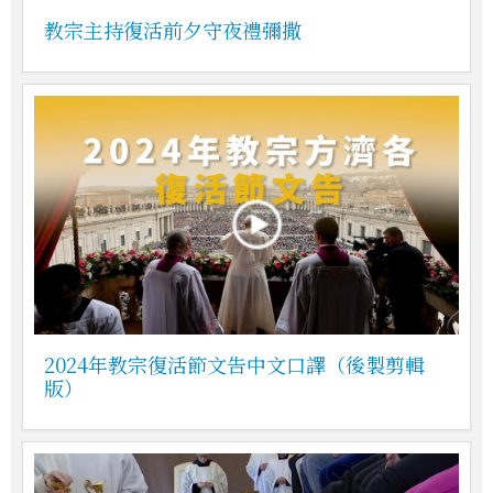
教宗主持復活前夕守夜禮彌撒
2024年教宗復活節文告中文口譯（後製剪輯
版）