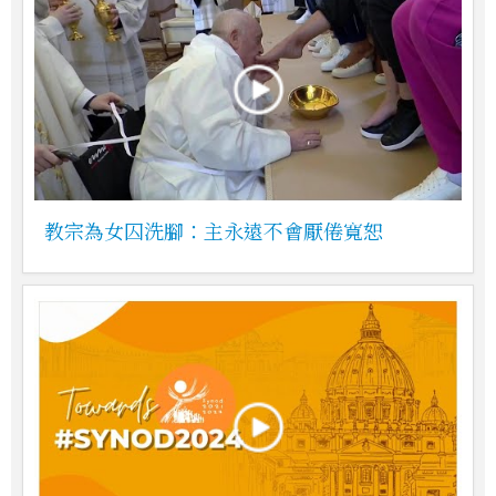
教宗為女囚洗腳：主永遠不會厭倦寬恕