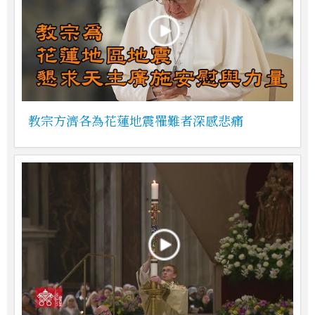
教宗方濟各為花蓮地震罹難者深感悲痛