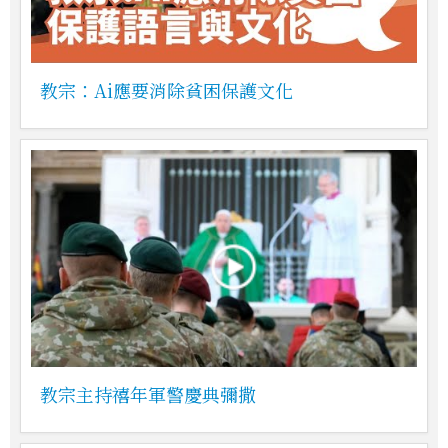
教宗：Ai應要消除貧困保護文化
教宗主持禧年軍警慶典彌撒