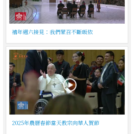
禧年週六接見：我們蒙召不斷皈依
2025年農曆春節當天教宗向華人賀節