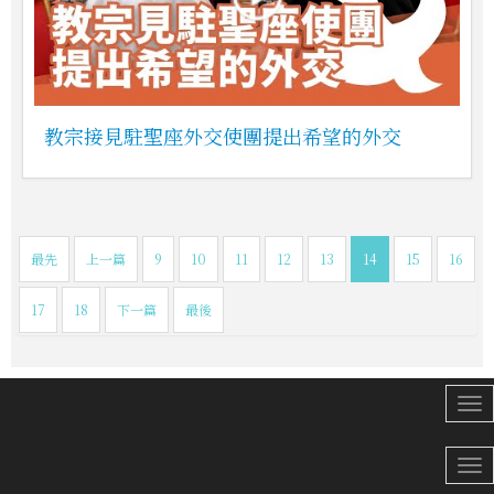
教宗接見駐聖座外交使團提出希望的外交
最先
上一篇
9
10
11
12
13
14
15
16
17
18
下一篇
最後