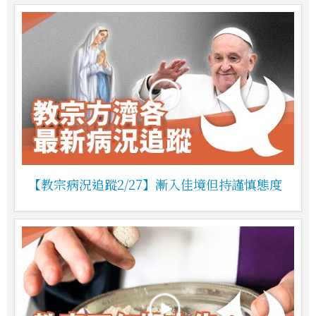
【教宗病況追蹤2/27】漸入佳境但持謹慎態度