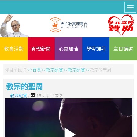
教會活動
真理新聞
心靈加油
學習課程
主日講道
你目前位置:
首頁
教宗紀實
教宗紀實
教宗的聖周
教宗的聖周
教宗紀實
/
16 四月 2022