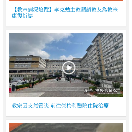
【教宗病況追蹤】李克勉主教籲請教友為教宗
康復祈禱
教宗因支氣管炎 前往傑梅利醫院住院治療