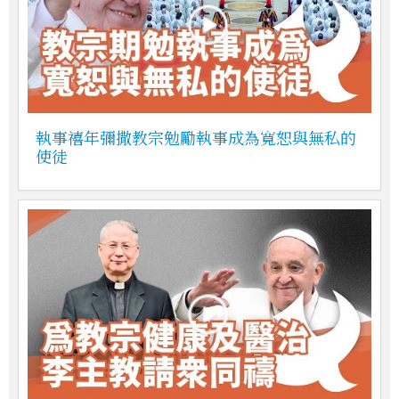
執事禧年彌撒教宗勉勵執事成為寬恕與無私的
使徒