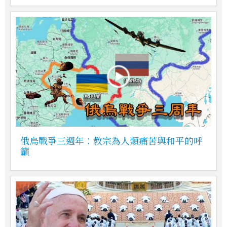
俄烏戰爭三週年：教宗為人類痛苦與和平的呼
籲