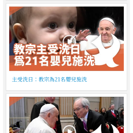
主受洗日：教宗為21名嬰兒施洗