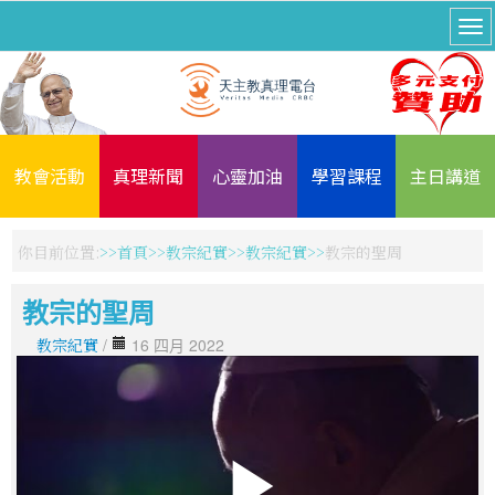
教會活動
真理新聞
心靈加油
學習課程
主日講道
你目前位置:
首頁
教宗紀實
教宗紀實
教宗的聖周
教宗的聖周
教宗紀實
/
16 四月 2022