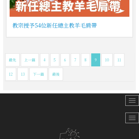
教宗授予54位新任總主教羊毛肩帶
最先
上一篇
4
5
6
7
8
9
10
11
12
13
下一篇
最後