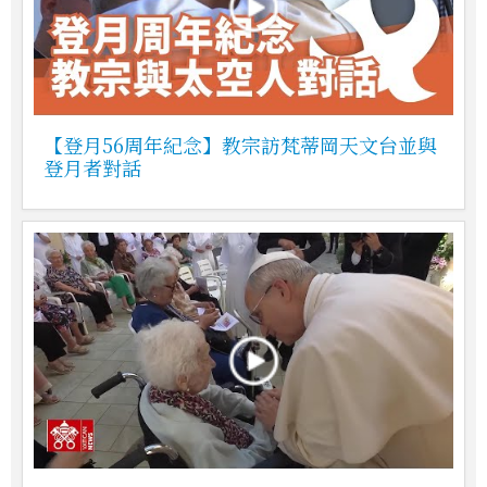
【登月56周年紀念】教宗訪梵蒂岡天文台並與
登月者對話