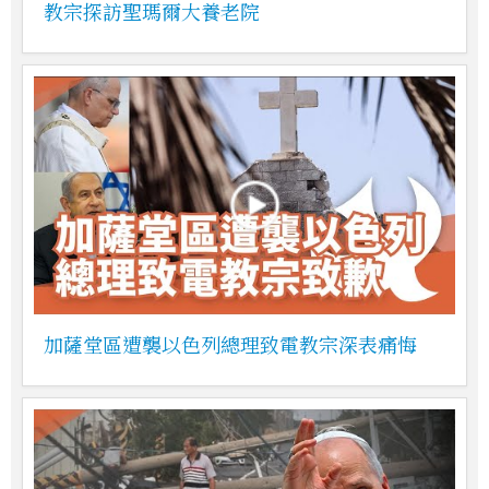
教宗探訪聖瑪爾大養老院
加薩堂區遭襲以色列總理致電教宗深表痛悔