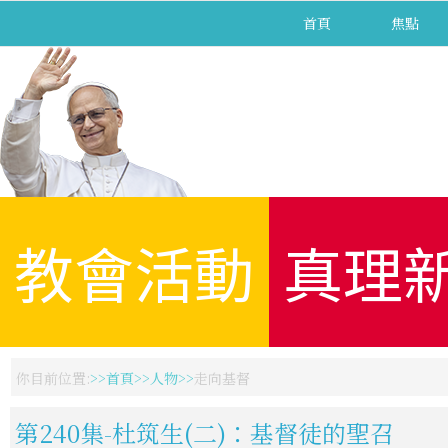
首頁
焦點
教會活動
真理
你目前位置:
首頁
人物
走向基督
第240集-杜筑生(二)：基督徒的聖召