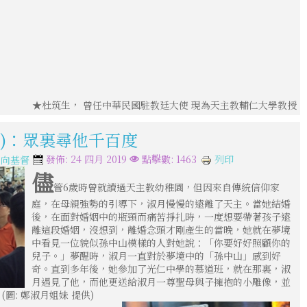
★杜筑生， 曾任中華民國駐教廷大使 現為天主教輔仁大學教授
(一)：眾裏尋他千百度
列印
發佈: 24 四月 2019
點擊數: 1463
走向基督
儘
管6歲時曾就讀過天主教幼稚園，但因來自傳統信仰家
庭，在母親強勢的引導下，淑月慢慢的遠離了天主。當她結婚
後，在面對婚姻中的瓶頸而痛苦掙扎時，一度想要帶著孩子遠
離這段婚姻，沒想到，離婚念頭才剛產生的當晚，她就在夢境
中看見一位貌似孫中山模樣的人對她說：「你要好好照顧你的
兒子。」夢醒時，淑月一直對於夢境中的「孫中山」感到好
奇。直到多年後，她參加了光仁中學的慕道班，就在那裏，淑
月遇見了他，而他更送給淑月一尊聖母與子擁抱的小雕像，並
圖: 鄭淑月姐妹 提供)