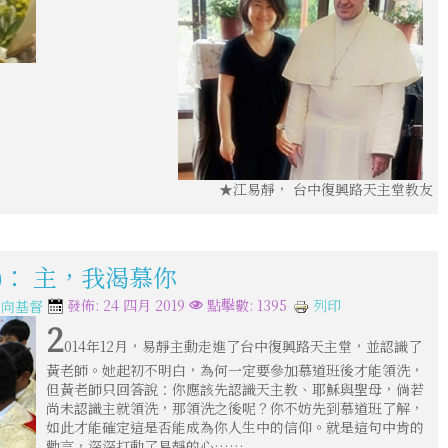
★江易靜， 台中復興路天主堂教友
二)： 主，我渴慕你
列印
發佈: 24 四月 2019
點擊數: 1395
走向基督
2
014年12月，易靜主動走進了台中復興路天主堂，並認識了
黃老師。她起初不明白，為何一定要參加慕道班後才能領洗，
但黃老師只回答說：你應該先認識天主教、耶穌與聖母，倘若
尚未認識主就領洗，那領洗之後呢？你不妨先到慕道班了解，
如此才能確定這是否能成為你人生中的信仰。就是這句中肯的
勸言，深深打動了易靜的心……