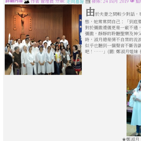
詳細內容
分類:
作者
管理員
發佈: 24 四月 2019
點
走向基督
由
於夫妻之間較少對話，
態，她常常問自己：「到底要
對於彌撒禮儀更是一竅不通，
彌撒，靜靜的聆聽聖樂及神
時，淑月總是情不自禁的流
似乎也聽到一個聲音不斷告
吧！……」(圖: 鄭淑月姐妹 
★鄭淑月