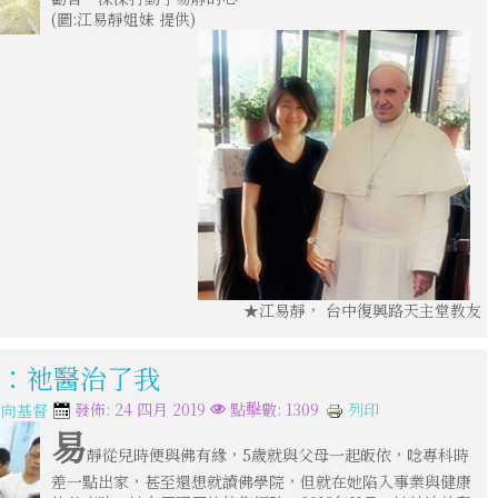
(圖:江易靜姐妹 提供)
★江易靜， 台中復興路天主堂教友
一)：祂醫治了我
列印
發佈: 24 四月 2019
點擊數: 1309
走向基督
易
靜從兒時便與佛有緣，5歲就與父母一起皈依，唸專科時
差一點出家，甚至還想就讀佛學院，但就在她陷入事業與健康