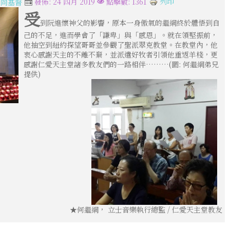
列印
發佈: 24 四月 2019
點擊數: 1361
走向基督
受
到阮進懷神父的影響，原本一身傲氣的繼綱終於體悟到自
己的不足，進而學會了「謙卑」與「感恩」。就在領堅振前，
他抽空到紐約探望哥哥並參觀了聖派翠克教堂。在教堂內，他
衷心感謝天主的不離不棄，並派遣好牧者引領他重返羊棧，更
感謝仁愛天主堂諸多教友們的一路相伴………(圖: 何繼綱弟兄
提供)
★何繼綱， 立士音樂執行總監 / 仁愛天主堂教友