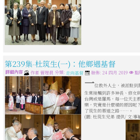
第239集-杜筑生(一)：他鄉遇基督
詳細內容
分類:
作者
管理員
發佈: 24 四月 2019
點
走向基督
一
位教外人士，被派駐到
生常接觸到許多神長、修女
台灣或是羅馬，每一位天主
樂，究竟是什麼樣的原因呢
了筑生的慕道之路……。
(圖: 杜筑生兄弟 提供/ 文: