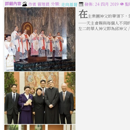
詳細內容
分類:
作者
管理員
發佈: 24 四月 2019
點
走向基督
在
主業團神父的帶領下，
──天主會賜與每個人不同
左二的華人神父即為邱神父 / 