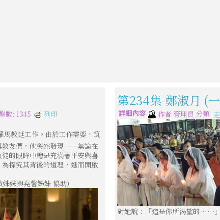
第234集-鄭淑月 
詳細內容
分類:
列印
擊數: 1345
作者
管理員
羅馬教廷工作。由於工作需要，筑
與教友們，他突然發現──無論在
教徒的眼眸中總是充滿著平安與喜
？為探究其背後的道理，進而開啟
事敏姊妹與堯馨姊妹 協助)
對她說：「這是你所渴望的……」(