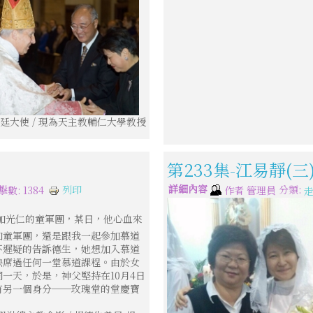
廷大使 / 現為天主教輔仁大學教授
第233集-江易靜(
詳細內容
分類:
列印
擊數: 1384
作者
管理員
加光仁的童軍團，某日，他心血來
加童軍團，還是跟我一起參加慕道
不遲疑的告訴德生，她想加入慕道
缺席過任何一堂慕道課程。由於女
一天，於是，神父堅持在10月4日
有另一個身分──玫瑰堂的堂慶寶