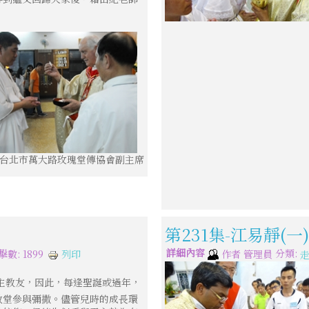
 台北市萬大路玫瑰堂傳協會副主席
第231集-江易靜(
詳細內容
分類:
列印
擊數: 1899
作者
管理員
主教友，因此，每逢聖誕或過年，
教堂參與彌撒。儘管兒時的成長環