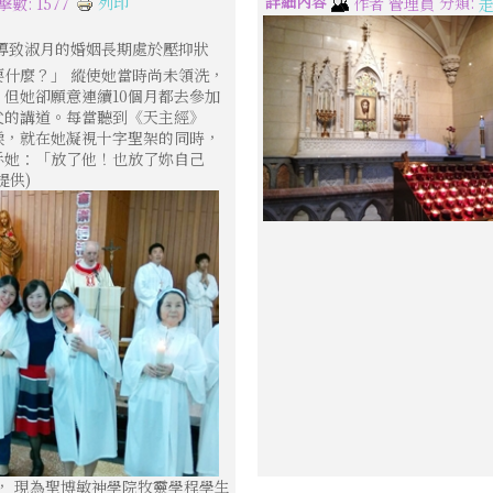
詳細內容
分類:
列印
擊數: 1577
作者
管理員
導致淑月的婚姻長期處於壓抑狀
什麼？」 縱使她當時尚未領洗，
但她卻願意連續10個月都去參加
父的講道。每當聽到《天主經》
淚，就在她凝視十字聖架的同時，
訴她：「放了他！也放了妳自己
提供)
， 現為聖博敏神學院牧靈學程學生