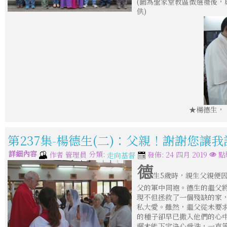
(圖為聖家堂教區徵選禮後，與
供)
★楊德生，
第237集-楊德生(二)：父親！謝謝您讓
詳細內容
分類:
作者
管理員
發佈: 24 四月 2019
點
走向基督
德
生5歲時，親生父親便
父的軍中同袍。德生的繼父
現不但拯救了一個殘缺的家
私大愛。雖然，繼父從未要
的種子卻早已撒入他們的心中
遲未能下定決心受洗，一直