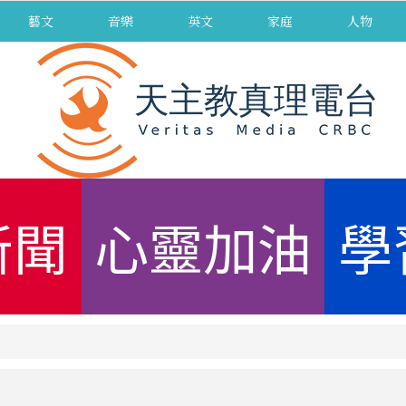
藝文
音樂
英文
家庭
人物
新聞
心靈加油
學