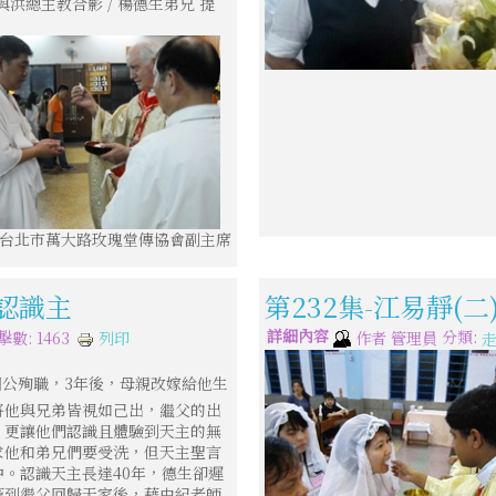
洪總主教合影 / 楊德生弟兄 提
 台北市萬大路玫瑰堂傳協會副主席
我認識主
第232集-江易靜(
詳細內容
分類:
列印
擊數: 1463
作者
管理員
因公殉職，3年後，母親改嫁給他生
將他與兄弟皆視如己出，繼父的出
，更讓他們認識且體驗到天主的無
求他和弟兄們要受洗，但天主聖言
。認識天主長達40年，德生卻遲
等到繼父回歸天家後，藉由紀老師