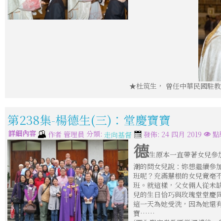
★杜筑生， 曾任中華民國駐教
第238集-楊德生(三)：堂慶寶寶
詳細內容
分類:
作者
管理員
發佈: 24 四月 2019
點
走向基督
德
生原本一直帶著女兒參
潮的問女兒說：妳想繼續參
班呢？充滿慧根的女兒竟毫
班。就這樣，父女倆人從未
兒的生日恰巧與玫瑰堂堂慶同
這一天為她受洗，因為她還
寶……