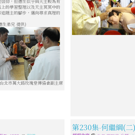
教信仰，但德生似乎與天主較為有
活上的學習整理以及天主冥冥中的
將追隨主的腳步，邁向尋求真理的
德生弟兄 提供)
 台北市萬大路玫瑰堂傳協會副主席
第230集-何繼綱(