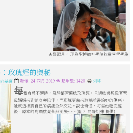
★鄭淑月， 現為聖博敏神學院牧靈學程學生
三)：玫瑰經的奧秘
列印
發佈: 24 四月 2019
點擊數: 1420
走向基督
每
當身體不適時，易靜都習慣唸玫瑰經，且邊唸邊想像著聖
母媽媽來到她身旁陪伴，而耶穌更前來聆聽並醫治她的傷痛，
她就這樣將自己的病痛全然交託。說也奇怪，每當她唸完經
後，原本的疼痛感竟全然消失……(圖:江易靜姐妹 提供)