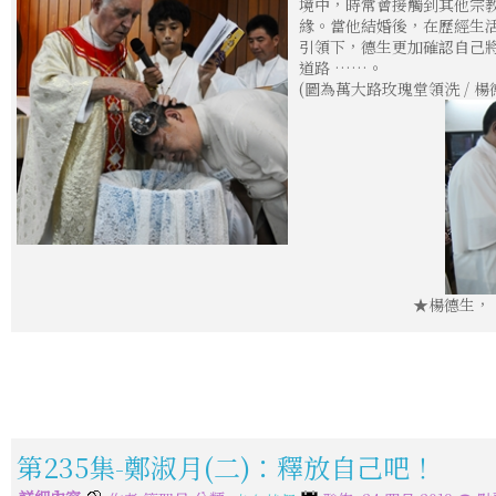
境中，時常會接觸到其他宗
緣。當他結婚後，在歷經生
引領下，德生更加確認自己
道路 ……。
(圖為萬大路玫瑰堂領洗 / 楊
★楊德生，
第235集-鄭淑月(二)：釋放自己吧！