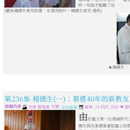
的一句話才點醒了他……
(圖為楊德生弟兄的妻、女領洗照片。楊德生弟兄 提供)
★楊德生，
第236集-楊德生(一)：慕道40年的新教友
詳細內容
分類:
作者
管理員
發佈: 24 四月 2019
點
走向基督
由
於繼父是一位虔誠的天
德生與兄弟總是會陪繼父到