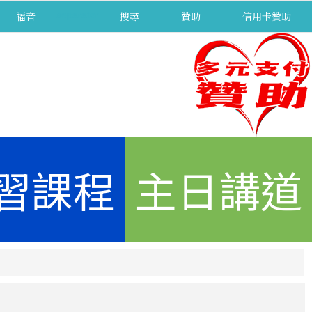
福音
separator
搜尋
贊助
信用卡贊助
習課程
主日講道