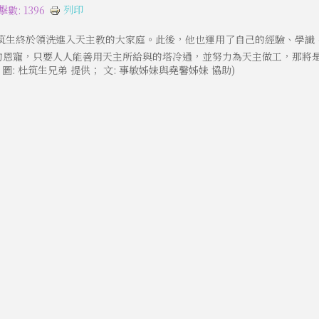
列印
擊數: 1396
筑生終於領洗進入天主教的大家庭。此後，他也運用了自己的經驗、學識
的恩寵，只要人人能善用天主所給與的塔冷通，並努力為天主做工，那將是
圖: 杜筑生兄弟 提供； 文: 事敏姊妹與堯馨姊妹 協助)