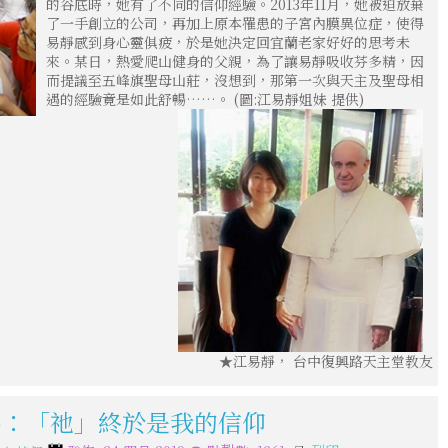
的谷底時，她有了不同的信仰經驗。2013年11月，她被迫放棄
了一手創立的公司，再加上原本罹患的子宮內膜異位症，使得
易靜感到身心靈俱疲，於是她決定回宜蘭老家好好的思考未
來。某日，熱愛爬山健身的父親，為了讓易靜吸收芬多精，因
而提議至五峰旗聖母山莊，沒想到，那第一次與天主及聖母相
遇的經驗竟是如此舒暢……。 (圖:江易靜姐妹 提供)
★江易靜， 台中復興路天主堂教友
二)：「祂」終於是我的信仰