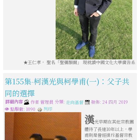
★王仁孝， 聖名「聖彌額爾」 現就讀中國文化大學廣告系
第155集-柯漢光與柯學甫(一)：父子共
同的選擇
詳細內容
分類:
作者
管理員
發佈: 24 四月 2019
走向基督
列印
點擊數: 1090
漢
光早期在其他宗教團
體待了長達10年以上，學
甫則是曾經排斥基督宗教