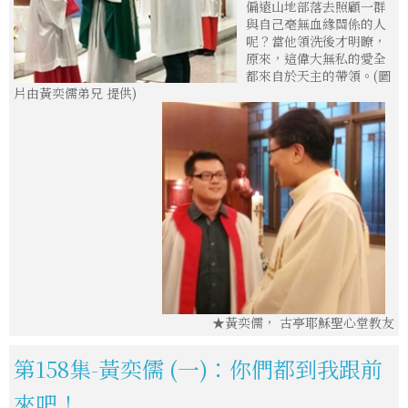
偏遠山地部落去照顧一群
與自己毫無血緣關係的人
呢？當他領洗後才明瞭，
原來，這偉大無私的愛全
都來自於天主的帶領。(圖
片由黃奕儒弟兄 提供)
★黃奕儒， 古亭耶穌聖心堂教友
第158集-黃奕儒 (一)：你們都到我跟前
來吧！