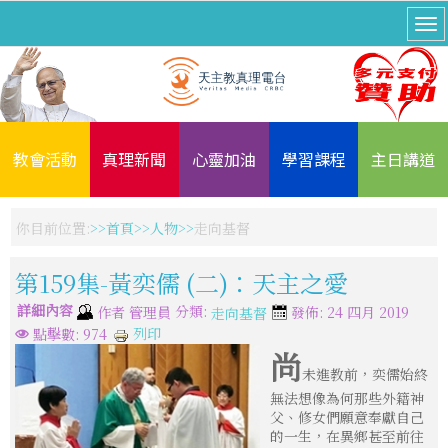
教會活動
真理新聞
心靈加油
學習課程
主日講道
你目前位置:
首頁
人物
走向基督
第159集-黃奕儒 (二)：天主之愛
詳細內容
分類:
作者
管理員
發佈: 24 四月 2019
走向基督
列印
點擊數: 974
尚
未進教前，奕儒始終
無法想像為何那些外籍神
父、修女們願意奉獻自己
的一生，在異鄉甚至前往