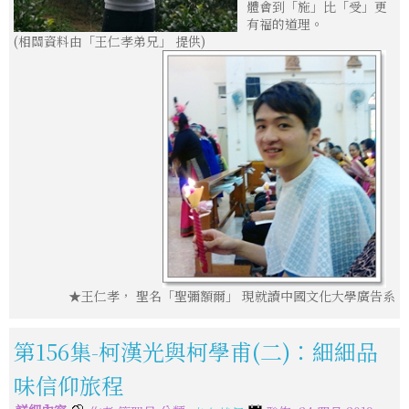
體會到「施」比「受」更
有福的道理。
(相關資料由「王仁孝弟兄」 提供)
★王仁孝， 聖名「聖彌額爾」 現就讀中國文化大學廣告系
第156集-柯漢光與柯學甫(二)：細細品
味信仰旅程