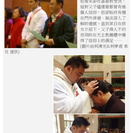
但後來卻在基督教受洗，
這對父子檔僅管都曾有過
個人信仰，但卻始終有種
在門外徘迴、無法深入了
解的遺憾。直到某日在修
女介紹下，父子兩人不約
而同的在天主教團體中獲
得了信仰上的滿足……
(圖片由柯漢光&柯學甫 弟
兄 提供)