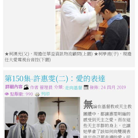
★柯漢光(父)，現擔任華益資訊物流顧問(上圖) ★柯學甫(子)，現擔
任大愛電視台音控(下圖)
第150集-許惠雯(二)：愛的表達
詳細內容
分類:
作者
管理員
發佈: 24 四月 2019
走向基督
列印
點擊數: 990
無
論在基督教或天主教
團體中，都讓惠雯明確的
感受到天主之愛。而在這
些天主羊群的身上，也讓
她學會了該如何向雙親表
達出自己那赤裸的愛。從