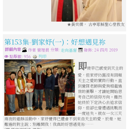
★黃奕儒， 古亭耶穌聖心堂教友
第153集-劉家妤(一)：好想遇見祢
詳細內容
分類:
作者
管理員
發佈: 24 四月 2019
走向基督
列印
點擊數: 956
即
使早已感受到天主的
愛，但家妤仍舊沒有回報
天主之愛的實際行動。直
到營隊老師與愛狗相繼過
世的衝擊，才讓她開始思
考自己的信仰方向。雖然
她終於下定決心去追求信
仰，但卻也曾遭遇挑戰而
一度迷失。就在一次三天
兩夜的避靜活動中，家妤覺得已體會不到來自天主的愛，於是，她
難過的對主說：別離開我！我真的好想遇見祢……