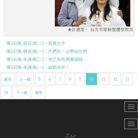
★許惠雯， 台北市耶穌聖體堂教友
第148集-薛百祺(二)：我是主羊
第147集-薛百祺(一)：你們求，必要給你們
第146集-朱森堯(二)：祂已為我預備道路
第145集-朱森堯(一)：請跟我來！
最先
上一篇
5
6
7
8
9
10
11
12
13
14
下一篇
最後