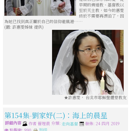
早期的佛道教、基督教以
至於天主教，如今的惠雯
終於不需要再漂泊了，因
為她已找到真正屬於自己的信仰避風港……
(圖: 許惠雯姊妹 提供)
★許惠雯， 台北市耶穌聖體堂教友
第154集-劉家妤(二)：海上的晨星
詳細內容
分類:
作者
管理員
發佈: 24 四月 2019
走向基督
列印
點擊數: 990