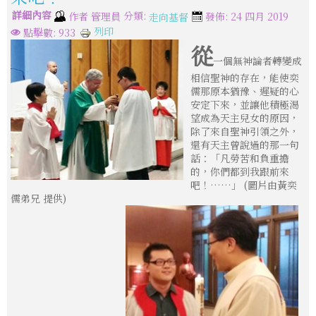
詳細內容
分類:
作者
管理員
發佈: 24 四月 2019
走向基督
列印
點擊數: 933
從
一個無神論者轉變成
相信聖神的存在，能使奕
儒那原本猶豫、遲疑的心
安定下來，並讓他積極渴
望成為天主兒女的原因，
除了來自聖神引領之外，
還有天主曾說過的那一句
話：「凡勞苦和負重擔
的，你們都到我跟前來
吧！……」 (圖片由黃奕
儒弟兄 提供)