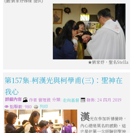
(圖:劉家妤姊妹 提供)
★劉家妤，聖名Stella
第157集-柯漢光與柯學甫(三)：聖神在
我心
詳細內容
分類:
作者
管理員
發佈: 24 四月 2019
走向基督
列印
點擊數: 980
漢
光在參加祈禱營時，
內心總是莫名的感動，這
也是他第一次經驗到聖神