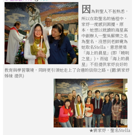
因
為對聖人不甚熟悉，
所以在取聖名的過程中，
家妤一度感到困擾。原
本，她想以就讀的海星高
中創辦人─聖吳蘇樂之名
為聖名，沒想到老師竟為
她取名Stella，意思便是
「海上的晨星」(即「曉明
之星」)。而這「海上的晨
星」不但提供家妤良好的
教育與學習環境，同時更引領她走上了合適的信仰之路。(圖:劉家妤
姊妹 提供)
★劉家妤，聖名Stella