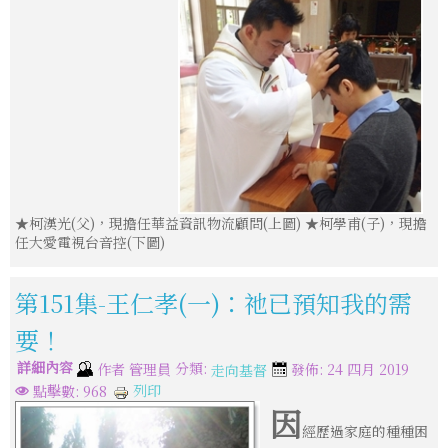
★柯漢光(父)，現擔任華益資訊物流顧問(上圖) ★柯學甫(子)，現擔
任大愛電視台音控(下圖)
第151集-王仁孝(一)：祂已預知我的需
要！
詳細內容
分類:
作者
管理員
發佈: 24 四月 2019
走向基督
列印
點擊數: 968
因
經歷過家庭的種種困