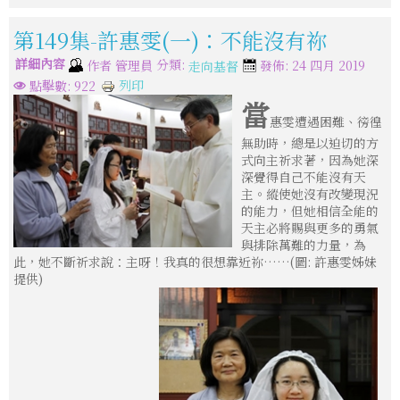
第149集-許惠雯(一)：不能沒有祢
詳細內容
分類:
作者
管理員
發佈: 24 四月 2019
走向基督
列印
點擊數: 922
當
惠雯遭遇困難、徬徨
無助時，總是以迫切的方
式向主祈求著，因為她深
深覺得自己不能沒有天
主。縱使她沒有改變現況
的能力，但她相信全能的
天主必將賜與更多的勇氣
與排除萬難的力量，為
此，她不斷祈求說：主呀！我真的很想靠近祢……(圖: 許惠雯姊妹
提供)