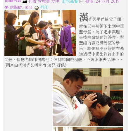
詳細內容
分類:
作者
管理員
發佈: 24 四月 2019
走向基督
列印
點擊數: 1041
漢
光與學甫這父子倆，
就在天主引領下來到中華
聖母堂。為了追求真理、
尋找生命課題的答案，對
聖經內容充滿渴望的學
甫，總是迫不及待的在慕
道過程中提出許許多多的
問題，但應老師卻提醒他：信仰如同旅程般，不妨細細去品味……
(圖片由柯漢光&柯學甫 弟兄 提供)