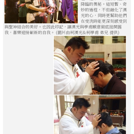
降臨的奧秘。這短暫、奇
妙的過程，不但融化了漢
光的心，同時更幫助他們
在受洗時能更深刻感受到
與聖神結合的美好。也因此印記，讓漢光與學甫願意徹底拋開舊
我，喜樂迎接嶄新的自我。 (圖片由柯漢光&柯學甫 弟兄 提供)