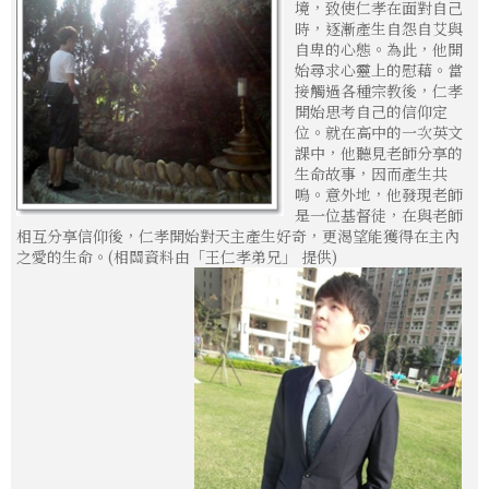
境，致使仁孝在面對自己
時，逐漸產生自怨自艾與
自卑的心態。為此，他開
始尋求心靈上的慰藉。當
接觸過各種宗教後，仁孝
開始思考自己的信仰定
位。就在高中的一次英文
課中，他聽見老師分享的
生命故事，因而產生共
鳴。意外地，他發現老師
是一位基督徒，在與老師
相互分享信仰後，仁孝開始對天主產生好奇，更渴望能獲得在主內
之愛的生命。(相關資料由「王仁孝弟兄」 提供)