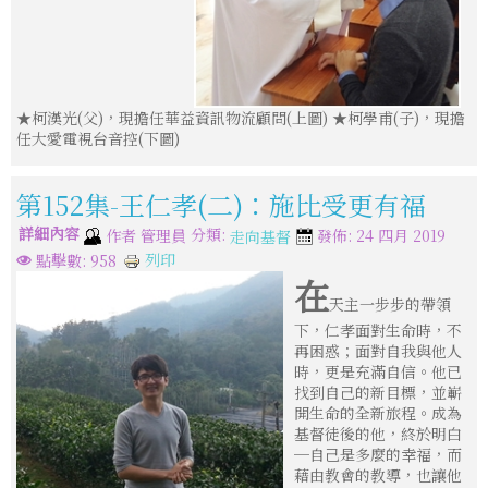
★柯漢光(父)，現擔任華益資訊物流顧問(上圖) ★柯學甫(子)，現擔
任大愛電視台音控(下圖)
第152集-王仁孝(二)：施比受更有福
詳細內容
分類:
作者
管理員
發佈: 24 四月 2019
走向基督
列印
點擊數: 958
在
天主一步步的帶領
下，仁孝面對生命時，不
再困惑；面對自我與他人
時，更是充滿自信。他已
找到自己的新目標，並嶄
開生命的全新旅程。成為
基督徒後的他，終於明白
─自己是多麼的幸福，而
藉由教會的教導，也讓他