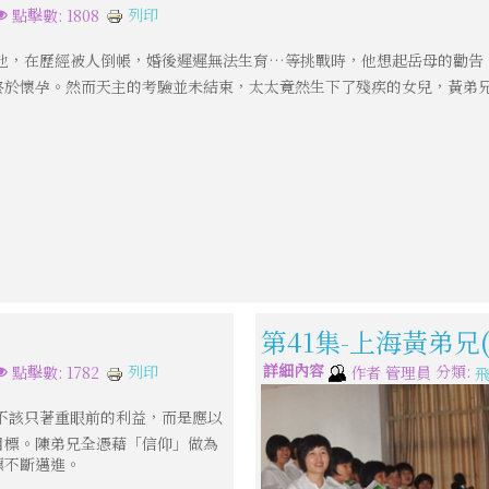
列印
點擊數: 1808
他，在歷經被人倒帳，婚後遲遲無法生育…等挑戰時，他想起岳母的勸告
終於懷孕。然而天主的考驗並未結束，太太竟然生下了殘疾的女兒，黃弟
第41集-上海黃弟兄
詳細內容
分類:
列印
點擊數: 1782
作者
管理員
不該只著重眼前的利益，而是應以
目標。陳弟兄全憑藉「信仰」做為
標不斷邁進。