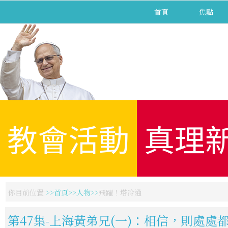
首頁
焦點
教會活動
真理
你目前位置:
首頁
人物
飛躍！塔冷通
第47集-上海黃弟兄(一)：相信，則處處