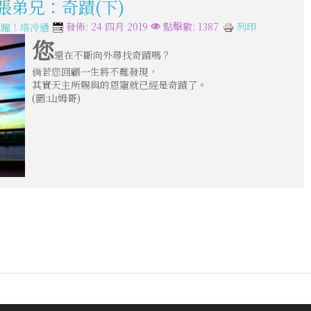
張弟兄：奇蹟(下)
列印
發佈: 24 四月 2019
點擊數: 1387
飛躍！塔冷通
您
還在不斷向外尋找奇蹟嗎？
倘若您回顧一生將不難發現，
其實天主所賜與的恩寵就已經是奇蹟了。
(圖:山姆哥)