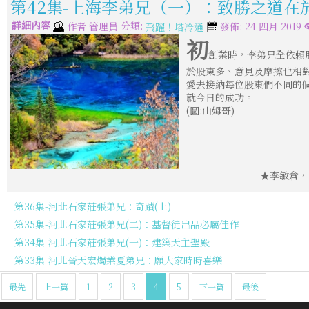
第42集-上海李弟兄（一）：致勝之道在
詳細內容
分類:
作者
管理員
發佈: 24 四月 2019
飛躍！塔冷通
初
創業時，李弟兄全依賴
於股東多、意見及摩擦也相
愛去接納每位股東們不同的
就今日的成功。
(圖:山姆哥)
★李敏倉，
第36集-河北石家莊張弟兄：奇蹟(上)
第35集-河北石家莊張弟兄(二)：基督徒出品必屬佳作
第34集-河北石家莊張弟兄(一)：建築天主聖殿
第33集-河北晉天宏燭業夏弟兄：願大家時時喜樂
最先
上一篇
1
2
3
4
5
下一篇
最後