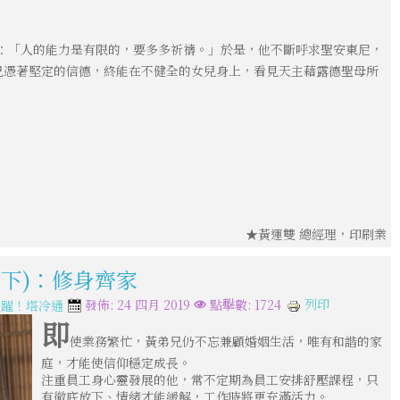
：「人的能力是有限的，要多多祈禱。」於是，他不斷呼求聖安東尼，
兄憑著堅定的信德，終能在不健全的女兒身上，看見天主藉露德聖母所
★黃運雙 總經理，印刷業
(下)：修身齊家
列印
發佈: 24 四月 2019
點擊數: 1724
飛躍！塔冷通
即
使業務繁忙，黃弟兄仍不忘兼顧婚姻生活，唯有和諧的家
庭，才能使信仰穩定成長。
注重員工身心靈發展的他，常不定期為員工安排舒壓課程，只
有徹底放下、情緒才能緩解，工作時將更充滿活力。