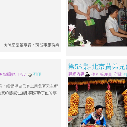
★陳紹聖董事長，現從事服務業
第53集-北京黃弟兄
詳細內容
分類:
列印
點擊數: 1797
作者
管理員
長，總覺得自己身上肩負著天主所
負責的態度也無形間幫助了他的事