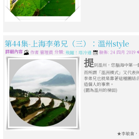
第44集-上海李弟兄（三）：溫州style
詳細內容
分類:
作者
管理員
發佈: 24 四月 2019
飛躍！塔冷通
提
到溫州，您腦海中第一
而所謂「溫洲模式」又代表
李弟兄也就是靠著這種團結
造個人的事業。
(圖為溫州的梯田)
★李敏倉，