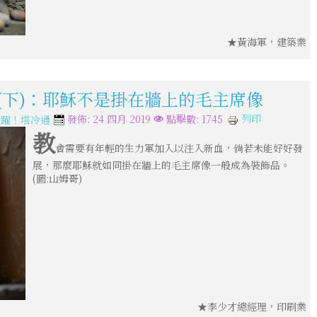
★黃海軍，建築業
兄(下)：耶穌不是掛在牆上的毛主席像
列印
發佈: 24 四月 2019
點擊數: 1745
飛躍！塔冷通
教
會需要有年輕的生力軍加入以注入新血，倘若未能好好發
展，那麼耶穌就如同掛在牆上的毛主席像一般成為裝飾品。
(圖:山姆哥)
★李少才總經理，印刷業