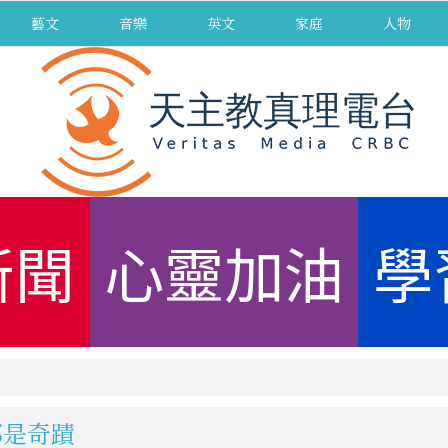
藝文
音樂
英文
家庭
人物
新聞
心靈加油
學
都是奇蹟