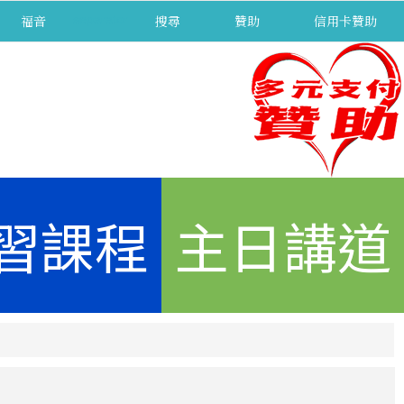
福音
separator
搜尋
贊助
信用卡贊助
習課程
主日講道