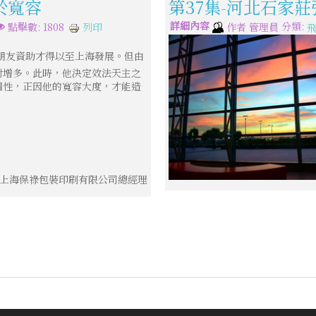
於寬容
第37集-河北石家莊
詳細內容
分類:
列印
點擊數: 1808
作者
管理員
朋友資助才得以至上海發展。但由
對增多。此時，他決定效法天主之
個性，正因他的寬容大度，才能造
上海保祿包裝印刷有限公司總經理