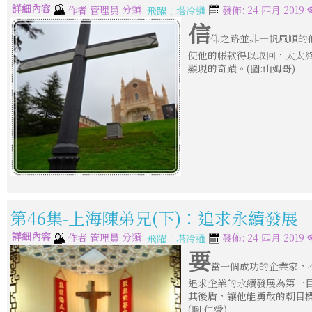
詳細內容
分類:
作者
管理員
發佈: 24 四月 2019
飛躍！塔冷通
信
仰之路並非一帆風順的
使他的帳款得以取回，太太
顯現的奇蹟。(圖:山姆哥)
第46集-上海陳弟兄(下)：追求永續發展
詳細內容
分類:
作者
管理員
發佈: 24 四月 2019
飛躍！塔冷通
要
當一個成功的企業家，
追求企業的永續發展為第一
其後盾，讓他能勇敢的朝目
(圖:仁愛)