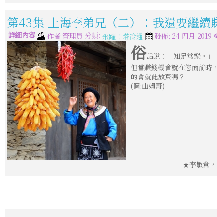
第43集-上海李弟兄（二）：我還要繼續
詳細內容
分類:
作者
管理員
發佈: 24 四月 2019
飛躍！塔冷通
俗
話說：「知足常樂。」
但當賺錢機會就在您面前時
的會就此放棄嗎？
(圖:山姆哥)
★李敏倉，