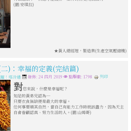
(圖:安琪拉)
★黃人總經理，製造業(生產空氣壓縮機)
(二)：幸福的定義(完結篇)
列印
發佈: 24 四月 2019
點擊數: 1798
飛躍！塔冷通
對
您來說，什麼是幸福呢？
知足的黃弟兄認為─
只要衣食無缺便是最大的幸福。
任何事要順其自然，當自己有能力工作時就該盡力，因為天主
自會眷顧認真、努力生活的人。(圖:山姆哥)