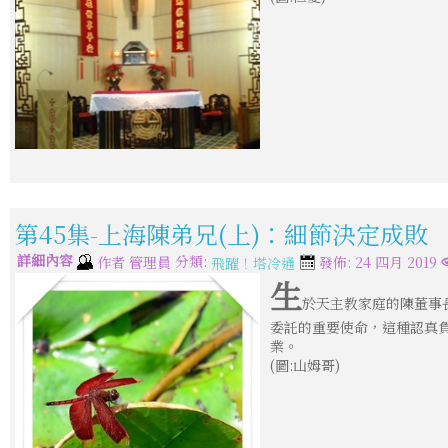
第45集-上海陳弟兄(上)：細節決定成敗
詳細內容
分類:
作者
管理員
發佈: 24 四月 2019
飛躍！塔冷通
生
於天主教家庭的陳董事
委託的重要使命，這種認真
業。
(圖:山姆哥)