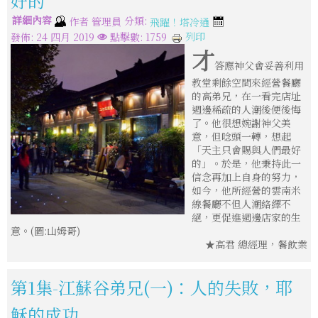
好的
詳細內容
分類:
作者
管理員
飛躍！塔冷通
列印
發佈: 24 四月 2019
點擊數: 1759
才
答應神父會妥善利用
教堂剩餘空間來經營餐廳
的高弟兄，在一看完店址
週邊稀疏的人潮後便後悔
了。他很想婉謝神父美
意，但唸頭一轉，想起
「天主只會賜與人們最好
的」。於是，他秉持此一
信念再加上自身的努力，
如今，他所經營的雲南米
線餐廳不但人潮絡繹不
絕，更促進週邊店家的生
意。(圖:山姆哥)
★高君 總經理，餐飲業
第1集-江蘇谷弟兄(一)：人的失敗，耶
穌的成功