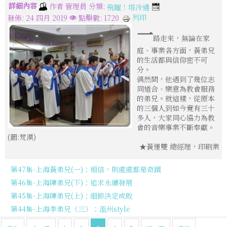
詳細內容
分類:
作者
管理員
飛躍！塔冷通
列印
發佈: 24 四月 2019
點擊數: 1720
一
路走來，無論在家
庭、事業各方面，黃弟兄
的生活都與信仰密不可
分。
偶然間，他遇到了幾位志
同道合、樂意為教會服務
的弟兄。就這樣，從原本
的三個人到如今竟有三十
多人，大家同心協力為教
會的音樂事業不斷奉獻。
(圖:荒漠)
★黃運雙 總經理，印刷業
第47集-上海黃弟兄(一)：相信，則處處都是奇蹟
第46集-上海陳弟兄(下)：追求永續發展
第45集-上海陳弟兄(上)：細節決定成敗
第44集-上海李弟兄（三）：溫州style