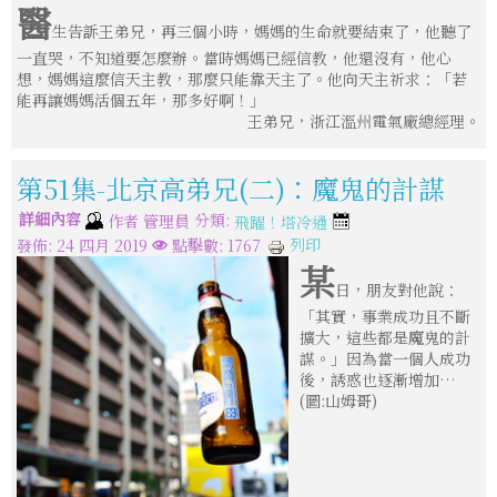
醫
生告訴王弟兄，再三個小時，媽媽的生命就要結束了，他聽了
一直哭，不知道要怎麼辦。當時媽媽已經信教，他還沒有，他心
想，媽媽這麼信天主教，那麼只能靠天主了。他向天主祈求：「若
能再讓媽媽活個五年，那多好啊！」
王弟兄，浙江溫州電氣廠總經理。
第51集-北京高弟兄(二)：魔鬼的計謀
詳細內容
分類:
作者
管理員
飛躍！塔冷通
列印
發佈: 24 四月 2019
點擊數: 1767
某
日，朋友對他說：
「其實，事業成功且不斷
擴大，這些都是魔鬼的計
謀。」因為當一個人成功
後，誘惑也逐漸增加…
(圖:山姆哥)