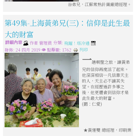
谷弟兄，江蘇常熟針織廠總經理。
第49集-上海黃弟兄(三)：信仰是此生最
大的財富
詳細內容
分類:
作者
管理員
飛躍！塔冷通
列印
發佈: 24 四月 2019
點擊數: 1762
一
趟朝聖之旅，讓黃弟
兄的信仰再度活了起來。
他深深相信─凡信靠天主
的人，天主必不讓其失
望。在經歷過許多事之
後，他更體會到信仰才是
此生最大的財富。
(圖：仁愛)
★黃運雙 總經理，印刷業