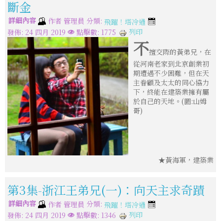
斷金
詳細內容
分類:
作者
管理員
飛躍！塔冷通
列印
發佈: 24 四月 2019
點擊數: 1775
不
擅交際的黃弟兄，在
從河南老家到北京創業初
期遭遇不少困難，但在天
主眷顧及太太的同心協力
下，終能在建築業擁有屬
於自己的天地。(圖:山姆
哥)
★黃海軍，建築業
第3集-浙江王弟兄(一)：向天主求奇蹟
詳細內容
分類:
作者
管理員
飛躍！塔冷通
列印
發佈: 24 四月 2019
點擊數: 1346