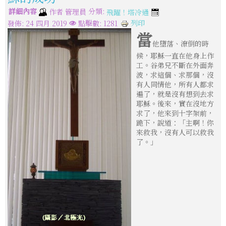
詳細內容
分類:
作者
管理員
飛躍！塔冷通
列印
發佈: 24 四月 2019
點擊數: 1281
當
他墮落、潦倒的時
候，耶穌一直在他身上作
工。谷弟兄不斷在外面奔
波，求這個、求那個，沒
有人同情他，所有人都求
遍了，就是沒有想到去求
耶穌。後來，實在沒地方
求了，他來到十字架前，
跪下，說道：「主啊！你
來救我，沒有人可以救我
了。」