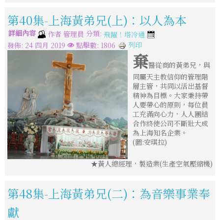
第40集-上海黃弟兄(上)：以人為本
詳細內容
分類:
作者
管理員
飛躍！塔冷通
列印
發佈: 24 四月 2019
點擊數: 1806
棄
醫從商的黃弟兄，與
同屬天主教信仰的管理階
層主管，共同以活出基督
精神為目標。大家秉持帶
人要帶心的原則，每位員
工充滿向心力，人人團結
合作終使公司不斷壯大成
為上海知名企業。
(圖:安琪拉)
★黃人總經理，製造業(生產空氣壓縮機)
第48集-上海黃弟兄(二)：為音樂事業奉
獻