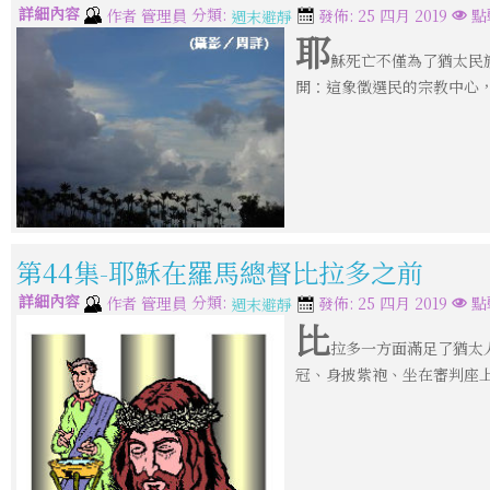
詳細內容
分類:
作者
管理員
發佈: 25 四月 2019
點
週末避靜
耶
穌死亡不僅為了猶太民
開：這象徵選民的宗教中心
第44集-耶穌在羅馬總督比拉多之前
詳細內容
分類:
作者
管理員
發佈: 25 四月 2019
點
週末避靜
比
拉多一方面滿足了猶太
冠、身披紫袍、坐在審判座