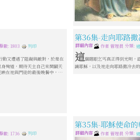
第36集-走向耶路
詳細內容
分類:
列印
擊數: 1803
作者
管理員
這
行動又遭遇了阻礙與敵對，於是在
個瞎眼乞丐真正得到光明，
以身殉道，期待天主自己來開闢天
識耶穌，以及祂走向耶路撒冷去
反映在祂與門徒的最後晚餐中，…
第35集-耶穌使命
詳細內容
分類:
列印
擊數: 1736
作者
管理員