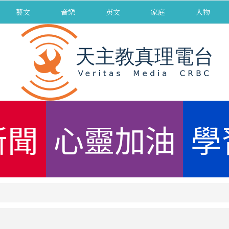
藝文
音樂
英文
家庭
人物
新聞
心靈加油
學