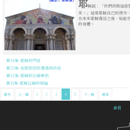
耶
穌說：「你們拆毀這座
來。」這是耶穌自己的傑作
在未來耶穌復活之後，始能
的身體。
第34集-耶穌的門徒
第33集-加里肋亞的遭遇與終結
第32集-耶穌的比喻舉例
第31集-耶穌比喻的綜論
最先
上一篇
1
2
3
4
5
下一篇
最後
會員