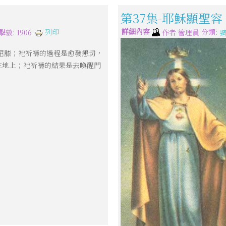
第37集-耶穌顯聖容
詳細內容
分類:
列印
擊數: 1906
作者
管理員
屈膝；祂祈禱的過程是愈發懇切，
在地上；祂祈禱的結果是去喚醒門
。