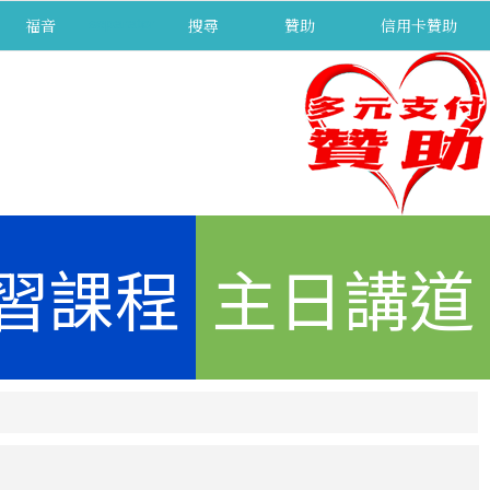
福音
separator
搜尋
贊助
信用卡贊助
習課程
主日講道