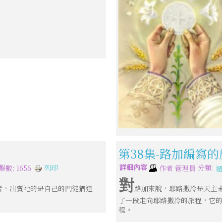
第38集-路加編寫
詳細內容
分類:
列印
擊數: 1656
作者
管理員
對
者，出賣祂的是自己的門徒猶達
路加來說，耶路撒冷是天主
了一段走向耶路撒冷的旅程，它
程。