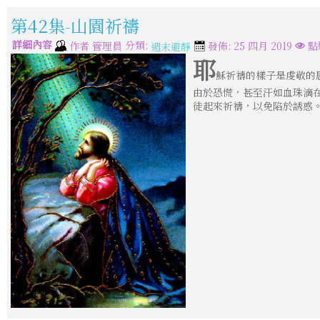
第42集-山園祈禱
詳細內容
分類:
作者
管理員
發佈: 25 四月 2019
點
週末避靜
耶
穌祈禱的樣子是虔敬的
由於恐慌，甚至汗如血珠滴
徒起來祈禱，以免陷於誘惑