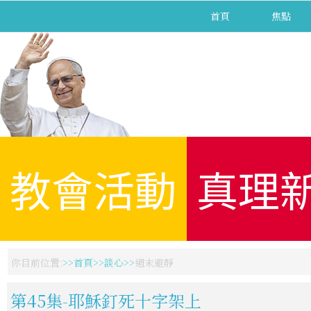
首頁
焦點
教會活動
真理
你目前位置:
首頁
談心
週末避靜
第45集-耶穌釘死十字架上