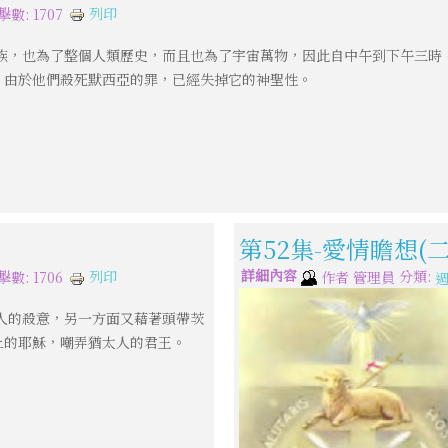
列印
擊數: 1707
族，也為了整個人類歷史，而且也為了宇宙萬物，因此自中午到下午三時
，由於他們殺死默西亞的罪，已經失掉它的神聖性。
第52集-愛情瞻想(二
詳細內容
分類:
列印
擊數: 1706
作者
管理員
人的殺意，另一方面又藉著頭帶茨
上的耶穌，嘲弄猶太人的君王。