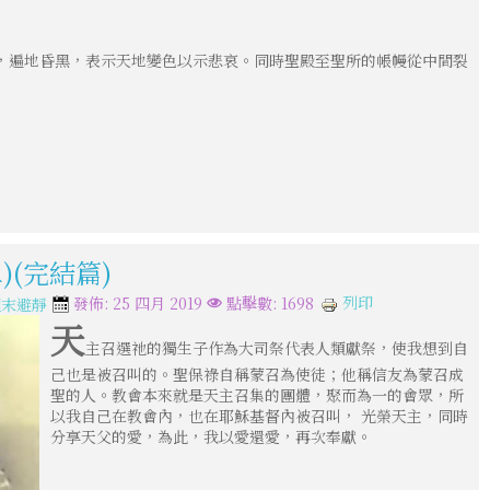
，遍地昏黑，表示天地變色以示悲哀。同時聖殿至聖所的帳幔從中間裂
)(完結篇)
列印
發佈: 25 四月 2019
點擊數: 1698
週末避靜
天
主召選祂的獨生子作為大司祭代表人類獻祭，使我想到自
己也是被召叫的。聖保祿自稱蒙召為使徒；他稱信友為蒙召成
聖的人。教會本來就是天主召集的團體，聚而為一的會眾，所
以我自己在教會內，也在耶穌基督內被召叫， 光榮天主，同時
分享天父的愛，為此，我以愛還愛，再次奉獻。