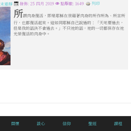
列印
發佈: 25 四月 2019
點擊數: 1649
週末避靜
所
謂肉身復活，即是耶穌在世藉著肉身的所作所為、所言所
行，也都復活起來。這如同耶穌自己說過的：「天地要過去，
但是我的話決不會過去。」不只祂的話，祂的一切都保存在祂
光榮復活的肉身中。
關懷
談心
信仰
聖經
課程