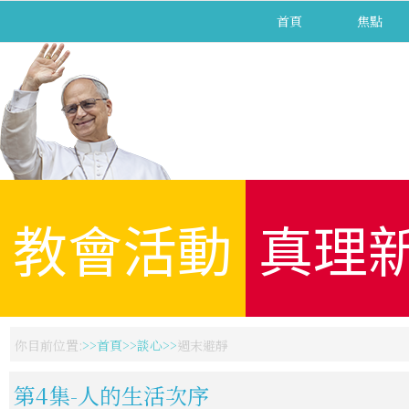
首頁
焦點
教會活動
真理
你目前位置:
首頁
談心
週末避靜
第4集-人的生活次序