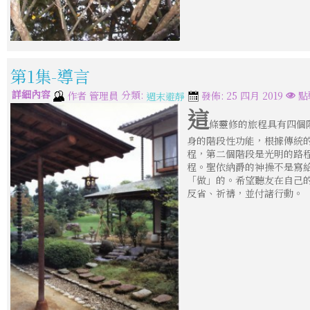
第1集-導言
詳細內容
分類:
作者
管理員
發佈: 25 四月 2019
點
週末避靜
這
條靈修的旅程具有四個
身的階段性功能，根據傳統
程，第二個階段是光明的路
程。聖依納爵的神操不是寫
「做」的。希望聽友在自己
反省、祈禱，並付諸行動。