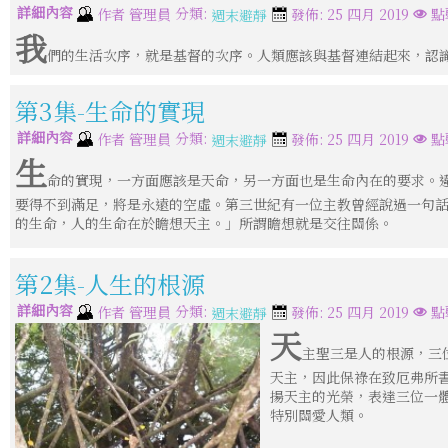
詳細內容
分類:
作者
管理員
發佈: 25 四月 2019
點
週末避靜
我
們的生活次序，就是基督的次序。人類應該與基督連結起來，認
第3集-生命的實現
詳細內容
分類:
作者
管理員
發佈: 25 四月 2019
點
週末避靜
生
命的實現，一方面應該是天命，另一方面也是生命內在的要求。
要得不到滿足，將是永遠的空虛。第三世紀有一位主教曾經說過一句
的生命，人的生命在於瞻想天主。」所謂瞻想就是交往關係。
第2集-人生的根源
詳細內容
分類:
作者
管理員
發佈: 25 四月 2019
點
週末避靜
天
主聖三是人的根源，三
天主，因此保祿在致厄弗所
揚天主的光榮，表達三位一
特別關愛人類。