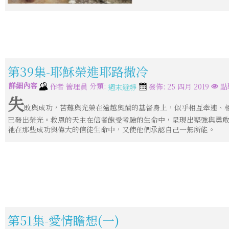
第39集-耶穌榮進耶路撒冷
詳細內容
分類:
作者
管理員
發佈: 25 四月 2019
點
週末避靜
失
敗與成功，苦難與光榮在逾越奧蹟的基督身上，似乎相互牽連、
已發出榮光。救恩的天主在信者飽受考驗的生命中，呈現出堅強與勇
祂在那些成功與偉大的信徒生命中，又使他們承認自己一無所能。
第51集-愛情瞻想(一)