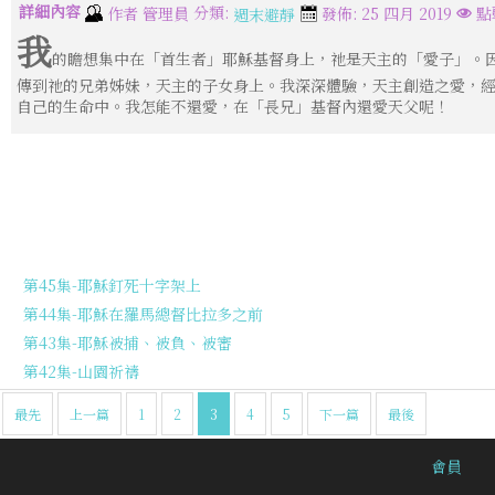
詳細內容
分類:
作者
管理員
發佈: 25 四月 2019
點
週末避靜
我
的瞻想集中在「首生者」耶穌基督身上，祂是天主的「愛子」。
傳到祂的兄弟姊妹，天主的子女身上。我深深體驗，天主創造之愛，
自己的生命中。我怎能不還愛，在「長兄」基督內還愛天父呢！
第45集-耶穌釘死十字架上
第44集-耶穌在羅馬總督比拉多之前
第43集-耶穌被捕、被負、被審
第42集-山園祈禱
最先
上一篇
1
2
3
4
5
下一篇
最後
會員