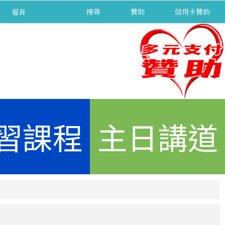
福音
separator
搜尋
贊助
信用卡贊助
習課程
主日講道