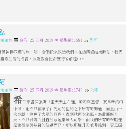
臨
列印
發佈: 25 四月 2019
點擊數: 1681
週末避靜
藉著神操四週的煉、明、合階段來改造我們。在這四週結束時刻，我們
們靈修生活的成長，以及教會使命實行的前程中。
蹟
列印
發佈: 25 四月 2019
點擊數: 1749
週末避靜
希
伯來書信強調「坐天天主右邊」的司祭基督，實是新約的
中保。祂不只補贖了在先前的盟約之下所有的罪過，而且由一
次奉獻，除免了大眾的罪過，直到祂再次來臨。為此耶穌升
天，不只君臨而且直到永遠常是大司祭，而我們所有的祭獻僅
是象徵參與基督的祭獻而已。所以耶穌升天並非離別，更是因