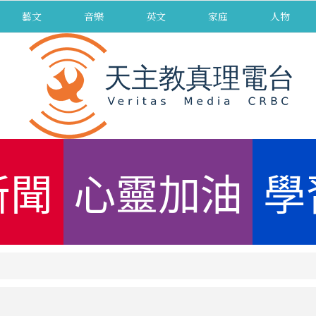
藝文
音樂
英文
家庭
人物
新聞
心靈加油
學