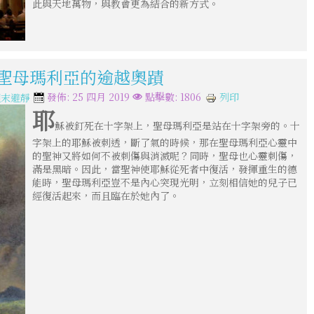
此與天地萬物，與教會更為結合的新方式。
與聖母瑪利亞的逾越奧蹟
列印
發佈: 25 四月 2019
點擊數: 1806
週末避靜
耶
穌被釘死在十字架上，聖母瑪利亞是站在十字架旁的。十
字架上的耶穌被刺透，斷了氣的時候，那在聖母瑪利亞心靈中
的聖神又將如何不被刺傷與消滅呢？同時，聖母也心靈刺傷，
滿是黑暗。因此，當聖神使耶穌從死者中復活，發揮重生的德
能時，聖母瑪利亞豈不是內心突現光明，立刻相信她的兒子已
經復活起來，而且臨在於她內了。