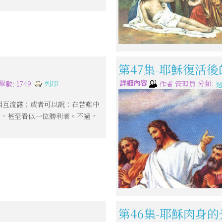
第47集-耶穌復活
詳細內容
分類:
列印
擊數: 1749
作者
管理員
相互流露；或者可以說：在苦難中
敢，甚至看似一位勝利者。不過，
第46集-耶穌肉身