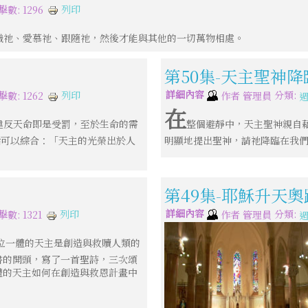
列印
擊數: 1296
識祂、愛慕祂、跟隨祂，然後才能與其他的一切萬物相處。
第50集-天主聖神降
詳細內容
分類:
列印
擊數: 1262
作者
管理員
在
違反天命即是受罰，至於生命的需
整個避靜中，天主聖神親自
話可以綜合：「天主的光榮出於人
明顯地提出聖神，請祂降臨在我
第49集-耶穌升天奧
詳細內容
分類:
列印
擊數: 1321
作者
管理員
位一體的天主是創造與救贖人類的
書的開頭，寫了一首聖詩，三次頌
體的天主如何在創造與救恩計畫中