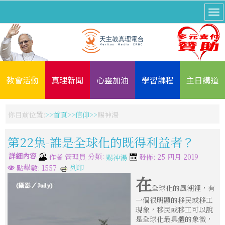
教會活動
真理新聞
心靈加油
學習課程
主日講道
你目前位置:
首頁
信仰
賜神湯
第22集-誰是全球化的既得利益者？
詳細內容
分類:
作者
管理員
發佈: 25 四月 2019
賜神湯
列印
點擊數: 1557
在
全球化的風潮裡，有
一個很明顯的移民或移工
現象，移民或移工可以說
是全球化最具體的象徵，