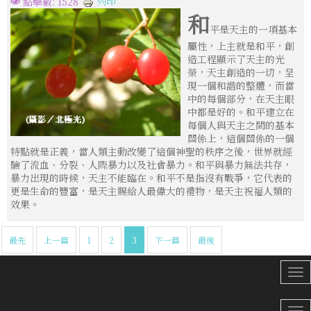
列印
點擊數: 1528
和
平是天主的一項基本
屬性，上主就是和平，創
造工程顯示了天主的光
榮，天主創造的一切，呈
現一個和諧的整體，而當
中的每個部分，在天主眼
中都是好的。和平建立在
每個人與天主之間的基本
關係上，這個關係的一個
特點就是正義，當人類主動改變了這個神聖的秩序之後，世界就經
驗了流血、分裂、人際暴力以及社會暴力。和平與暴力無法共存，
暴力出現的時候，天主不能臨在。和平不是指沒有戰爭，它代表的
更是生命的豐富，是天主賜給人最偉大的禮物，是天主祝福人類的
效果。
最先
上一篇
1
2
3
下一篇
最後