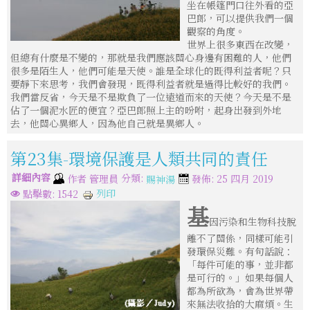
坐在帳篷門口往外看的亞
巴郎，可以提供我們一個
觀察的角度。
世界上很多東西在改變，
但總有什麼是不變的，那就是我們應該關心身邊有困難的人，他們
很多是陌生人，他們可能是天使。誰是全球化的既得利益者呢？只
要靜下來思考，我們會發現，既得利益者就是過得比較好的我們。
我們當反省，今天是不是欺負了一位遠道而來的天使？今天是不是
佔了一個泥水匠的便宜？亞巴郎照上主的吩咐，起身出發到外地
去，他關心異鄉人，因為他自己就是異鄉人。
第23集-環境保護是人類共同的責任
詳細內容
分類:
作者
管理員
發佈: 25 四月 2019
賜神湯
列印
點擊數: 1542
基
因污染和生物科技脫
離不了關係，同樣可能引
發環保災難。有句話說：
「每件可能的事，並非都
是可行的。」如果每個人
都為所欲為，會為世界帶
來無法收拾的大麻煩。生