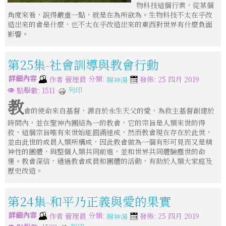
物科技這個行業，從某個
角度來看，說得嚴重一點，就是在為所欲為。生物科技不太在乎改
造出來的會是什麼，也不太在乎改造出來的東西對世界有什麼負面
影響。
第25集-社會訓導與教會行動
詳細內容
分類:
作者
管理員
發佈: 25 四月 2019
賜神湯
列印
點擊數: 1511
教
會的使命來自基督，源自於永生天父的愛，為救主基督創建於
時間內，並在聖神內團結為一的教會，它的宗旨是人類來世的得
救，這個宗旨唯有來世始能圓滿達成，然而教會現在存在於此世，
並由此世的成員人類所構成，因此教會做為一個有形可見而又是精
神性的團體，與整個人類共同前進，並和世界共同體驗塵世的命
運。教會深信，通過教會成員和團體的活動，有助於人類大家庭及
歷史改造。
第24集-和平乃正義與愛的果實
詳細內容
分類:
作者
管理員
發佈: 25 四月 2019
賜神湯