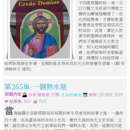
子四處尋醫的她，被一次
以行醫之名但卻行傳教之
實的治療過程嚇壞了。但
也因這機會，才讓她能重
新審視並更堅定相信自己
的信仰。此後，當他人掛
著宗教聖牌或佛珠時，她
們母子選擇掛天主教念
珠；別人唸南無阿彌陀
佛，她們卻是呼求耶穌基
督；周遭的人唸經拜佛，
她們則是靜坐祈禱，並期盼能求得來自於天主的智慧及恩寵。(圖:宋
津翰神父 提供)
第265集-一個熱水瓶
詳細內容
分類:
作者
管理員
發佈: 25 四月 2019
生命的舞者
列印
點擊數: 857
當
海倫醫生告訴那群孤兒有關於新生早產兒的故事之後，一個年
約十歲、名為露易絲的非洲小女孩，竟然天真的向天主祈求說：主
啊！請您務必在明天之前寄給我們一個熱水瓶，否則，這嬰兒可能