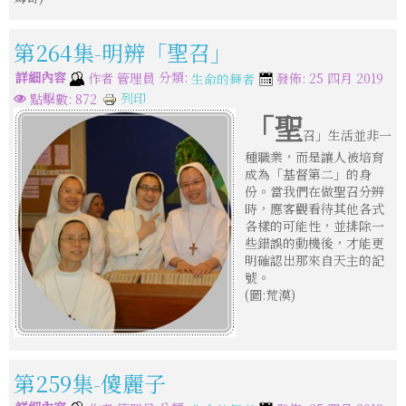
第264集-明辨「聖召」
詳細內容
分類:
作者
管理員
發佈: 25 四月 2019
生命的舞者
列印
點擊數: 872
「聖
召」生活並非一
種職業，而是讓人被培育
成為「基督第二」的身
份。當我們在做聖召分辨
時，應客觀看待其他各式
各樣的可能性，並排除一
些錯誤的動機後，才能更
明確認出那來自天主的記
號。
(圖:荒漠)
第259集-傻麗子