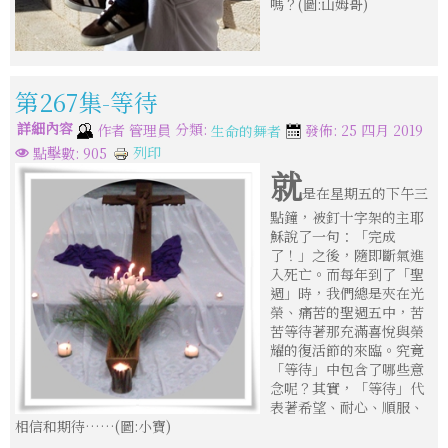
嗎？(圖:山姆哥)
第267集-等待
詳細內容
分類:
作者
管理員
發佈: 25 四月 2019
生命的舞者
列印
點擊數: 905
就
是在星期五的下午三
點鐘，被釘十字架的主耶
穌說了一句：「完成
了！」之後，隨即斷氣進
入死亡。而每年到了「聖
週」時，我們總是夾在光
榮、痛苦的聖週五中，苦
苦等待著那充滿喜悅與榮
耀的復活節的來臨。究竟
「等待」中包含了哪些意
念呢？其實，「等待」代
表著希望、耐心、順服、
相信和期待……(圖:小寶)