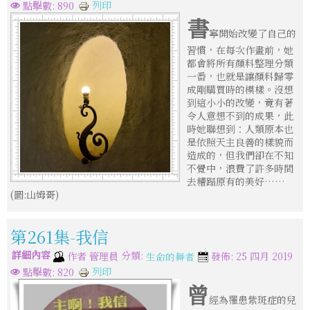
列印
點擊數: 890
書
寧開始改變了自己的
習慣，在每次作畫前，她
都會將所有顏料整理分類
一番，也就是讓顏料歸零
成剛購買時的模樣。沒想
到這小小的改變，竟有著
令人意想不到的成果，此
時她聯想到：人類原本也
是依照天主良善的樣貌而
造成的，但我們卻在不知
不覺中，浪費了許多時間
去糟蹋原有的美好……
(圖:山姆哥)
第261集-我信
詳細內容
分類:
作者
管理員
發佈: 25 四月 2019
生命的舞者
列印
點擊數: 820
曾
經為罹患紫斑症的兒