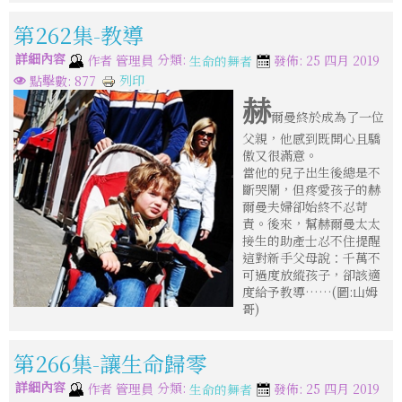
第262集-教導
詳細內容
分類:
作者
管理員
發佈: 25 四月 2019
生命的舞者
列印
點擊數: 877
赫
爾曼終於成為了一位
父親，他感到既開心且驕
傲又很滿意。
當他的兒子出生後總是不
斷哭鬧，但疼愛孩子的赫
爾曼夫婦卻始終不忍苛
責。後來，幫赫爾曼太太
接生的助產士忍不住提醒
這對新手父母說：千萬不
可過度放縱孩子，卻該適
度給予教導……(圖:山姆
哥)
第266集-讓生命歸零
詳細內容
分類:
作者
管理員
發佈: 25 四月 2019
生命的舞者