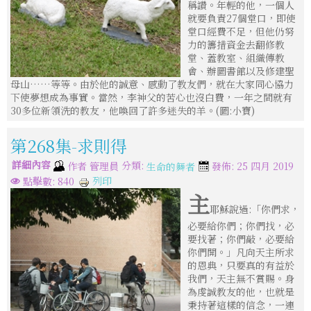
稱讚。年輕的他，一個人
就要負責27個堂口，即使
堂口經費不足，但他仍努
力的籌措資金去翻修教
堂、蓋教室、組織傳教
會、辦圖書館以及修建聖
母山……等等。由於他的誠意、感動了教友們，就在大家同心協力
下使夢想成為事實。當然，李神父的苦心也沒白費，一年之間就有
30多位新領洗的教友，他喚回了許多迷失的羊。(圖:小寶)
第268集-求則得
詳細內容
分類:
作者
管理員
發佈: 25 四月 2019
生命的舞者
列印
點擊數: 840
主
耶穌說過:「你們求，
必要給你們；你們找，必
要找著；你們敲，必要給
你們開。」凡向天主所求
的恩典，只要真的有益於
我們，天主無不賞賜。身
為虔誠教友的他，也就是
秉持著這樣的信念，一連