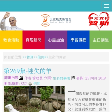
教會活動
真理新聞
心靈加油
學習課程
主日講道
你目前位置:
首頁
信仰
生命的舞者
第269集-迷失的羊
詳細內容
分類:
作者
管理員
發佈: 25 四月 2019
生命的舞者
列印
點擊數: 852
一
個教堂能否興旺，本
堂神父占有舉足輕重的角
色。來自河北的李長青神
父，就受到教友們一致的