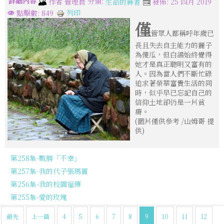
詳細內容
分類:
作者
管理員
發佈: 25 四月 2019
生命的舞者
列印
點擊數: 849
僅
管眾人都稱呼年歲已
長且失去自主能力的麗子
為傻瓜，但白鴿始終覺得
她才是真正聰明又富有的
人。因為當人們不斷忙碌
追求著榮華富貴生活的同
時，似乎早已忘記自己的
信仰土地卻仍是一片貧
瘠。
(圖片僅供參考 /山姆哥 提
供)
第258集-戰勝「不幸」
第257集-我的代子張瑪竇
第256集-我的校園福傳
第255集-愛的玫瑰
最先
上一篇
4
5
6
7
8
9
10
11
12