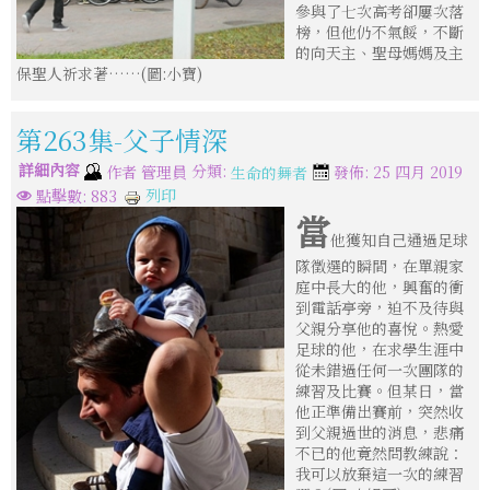
參與了七次高考卻屢次落
榜，但他仍不氣餒，不斷
的向天主、聖母媽媽及主
保聖人祈求著……(圖:小寶)
第263集-父子情深
詳細內容
分類:
作者
管理員
發佈: 25 四月 2019
生命的舞者
列印
點擊數: 883
當
他獲知自己通過足球
隊徵選的瞬間，在單親家
庭中長大的他，興奮的衝
到電話亭旁，迫不及待與
父親分享他的喜悅。熱愛
足球的他，在求學生涯中
從未錯過任何一次團隊的
練習及比賽。但某日，當
他正準備出賽前，突然收
到父親過世的消息，悲痛
不已的他竟然問教練說：
我可以放棄這一次的練習