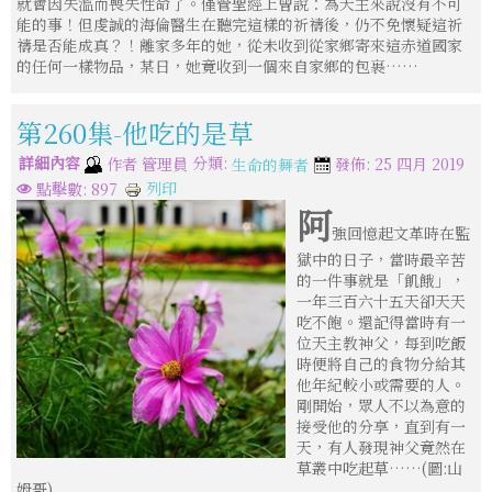
就會因失溫而喪失性命了。僅管聖經上曾說：為天主來說沒有不可
能的事！但虔誠的海倫醫生在聽完這樣的祈禱後，仍不免懷疑這祈
禱是否能成真？！離家多年的她，從未收到從家鄉寄來這赤道國家
的任何一樣物品，某日，她竟收到一個來自家鄉的包裹……
第260集-他吃的是草
詳細內容
分類:
作者
管理員
發佈: 25 四月 2019
生命的舞者
列印
點擊數: 897
阿
強回憶起文革時在監
獄中的日子，當時最辛苦
的一件事就是「飢餓」，
一年三百六十五天卻天天
吃不飽。還記得當時有一
位天主教神父，每到吃飯
時便將自己的食物分給其
他年紀較小或需要的人。
剛開始，眾人不以為意的
接受他的分享，直到有一
天，有人發現神父竟然在
草叢中吃起草……(圖:山
姆哥)