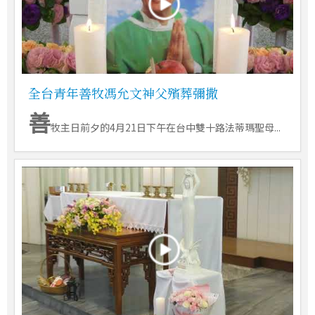
全台青年善牧馮允文神父殯葬彌撒
善
牧主日前夕的4月21日下午在台中雙十路法蒂瑪聖母...