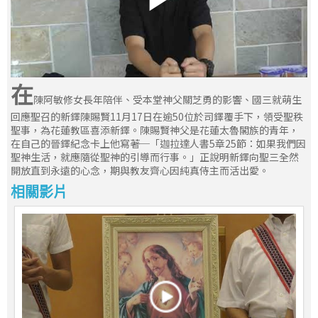
在
陳阿敏修女長年陪伴、受本堂神父關芝勇的影響、國三就萌生
回應聖召的新鐸陳賜賢11月17日在逾50位於司鐸覆手下，領受聖秩
聖事，為花蓮教區喜添新鐸。陳賜賢神父是花蓮太魯閣族的青年，
在自己的晉鐸紀念卡上他寫著─「迦拉達人書5章25節：如果我們因
聖神生活，就應隨從聖神的引導而行事。」正說明新鐸向聖三全然
開放直到永遠的心念，期與教友齊心因純真侍主而活出愛。
相關影片