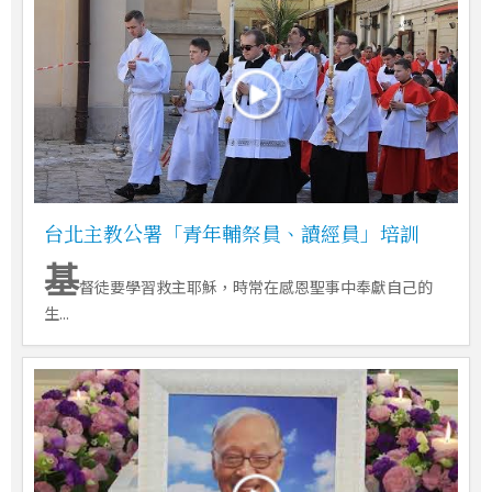
台北主教公署「青年輔祭員、讀經員」培訓
基
督徒要學習救主耶穌，時常在感恩聖事中奉獻自己的
生...