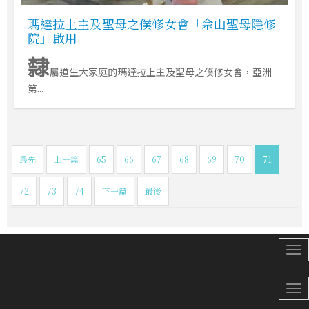
瑪達拉上主及聖母之僕修女會「佘山聖母隱修
院」啟用
隸
屬道生大家庭的瑪達拉上主及聖母之僕修女會，亞洲
第...
最先
上一篇
65
66
67
68
69
70
71
72
73
74
下一篇
最後