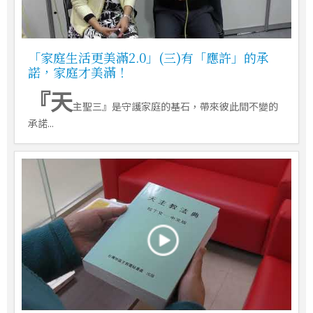
「家庭生活更美滿2.0」(三)有「應許」的承
諾，家庭才美滿！
『天
主聖三』是守護家庭的基石，帶來彼此間不變的
承諾...