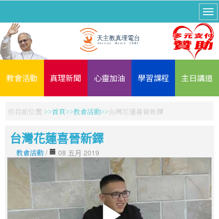
教會活動
真理新聞
心靈加油
學習課程
主日講道
你目前位置:
首頁
教會活動
台灣花蓮喜晉新鐸
台灣花蓮喜晉新鐸
教會活動
/
08 五月 2019