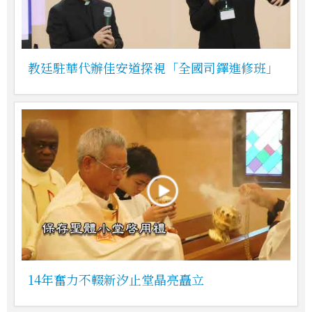
教廷駐華代辦佳安道探視「全國司鐸進修班」
14年奮力不輟新汐止堂晶亮矗立