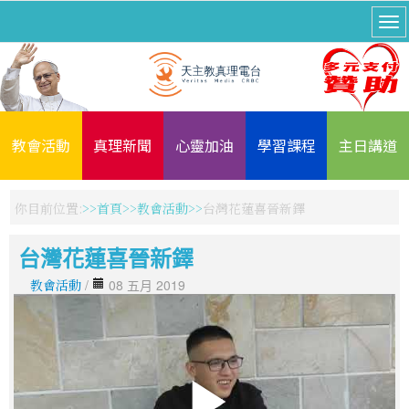
教會活動
真理新聞
心靈加油
學習課程
主日講道
你目前位置:
首頁
教會活動
台灣花蓮喜晉新鐸
台灣花蓮喜晉新鐸
教會活動
/
08 五月 2019