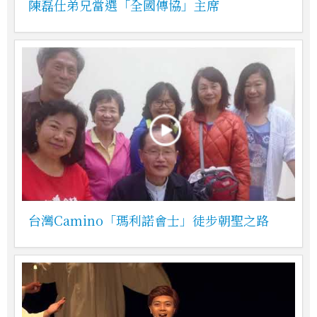
陳磊仕弟兄當選「全國傳協」主席
台灣Camino「瑪利諾會士」徒步朝聖之路