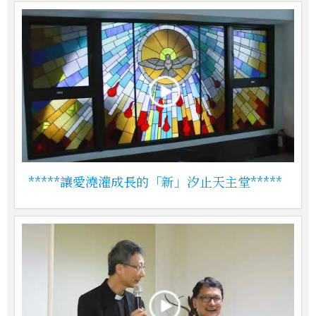
*****讓愛澆灌成長的「新」汐止天主堂*****