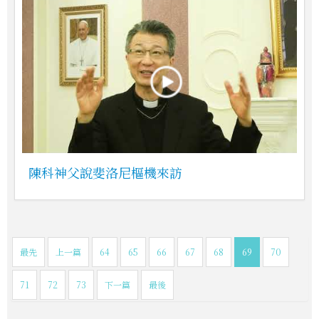
陳科神父說斐洛尼樞機來訪
最先
上一篇
64
65
66
67
68
69
70
71
72
73
下一篇
最後