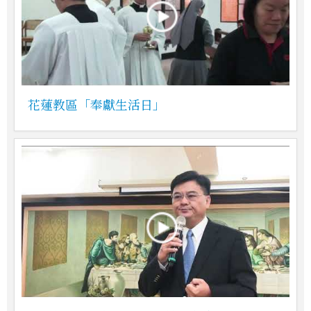
花蓮教區「奉獻生活日」