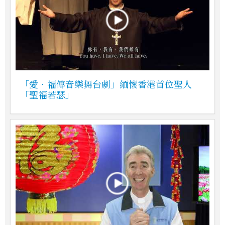
「愛‧福傳音樂舞台劇」緬懷香港首位聖人
「聖福若瑟」