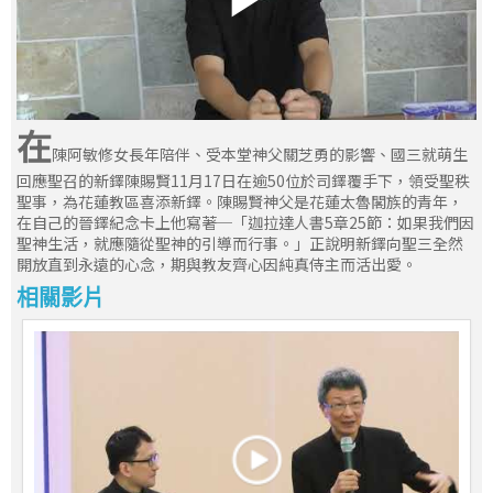
在
陳阿敏修女長年陪伴、受本堂神父關芝勇的影響、國三就萌生
回應聖召的新鐸陳賜賢11月17日在逾50位於司鐸覆手下，領受聖秩
聖事，為花蓮教區喜添新鐸。陳賜賢神父是花蓮太魯閣族的青年，
在自己的晉鐸紀念卡上他寫著─「迦拉達人書5章25節：如果我們因
聖神生活，就應隨從聖神的引導而行事。」正說明新鐸向聖三全然
開放直到永遠的心念，期與教友齊心因純真侍主而活出愛。
相關影片