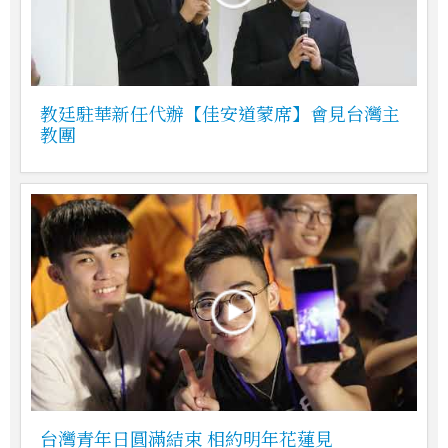
教廷駐華新任代辦【佳安道蒙席】會見台灣主
教團
台灣青年日圓滿結束 相約明年花蓮見