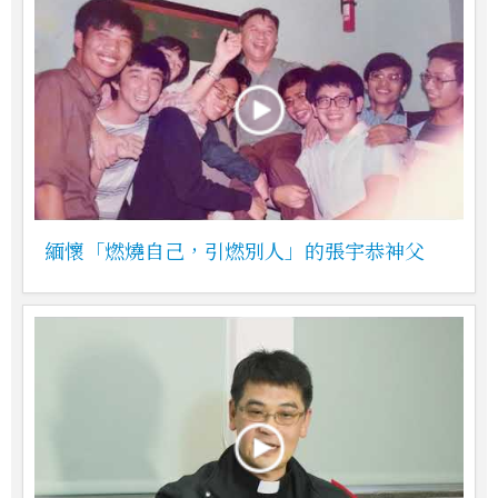
緬懷「燃燒自己，引燃別人」的張宇恭神父