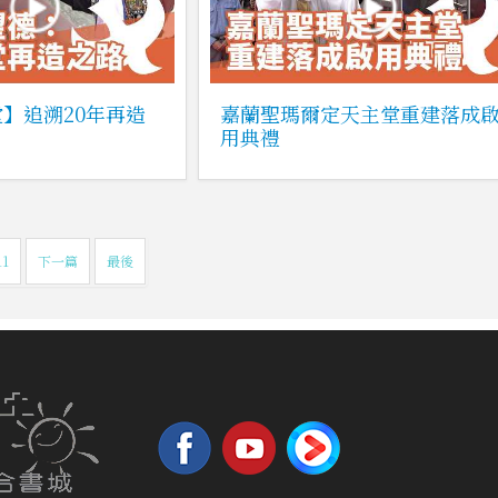
】追溯20年再造
嘉蘭聖瑪爾定天主堂重建落成
用典禮
11
下一篇
最後