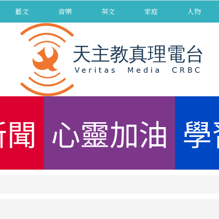
藝文
音樂
英文
家庭
人物
新聞
心靈加油
學