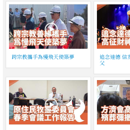
跨宗教攜手為慢飛天使築夢
追念達德 信
父