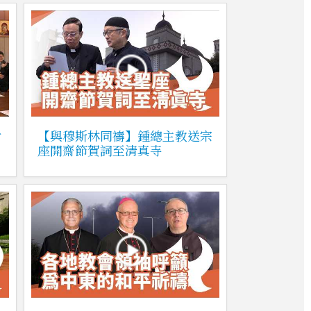
對
【與穆斯林同禱】鍾總主教送宗
座開齋節賀詞至清真寺