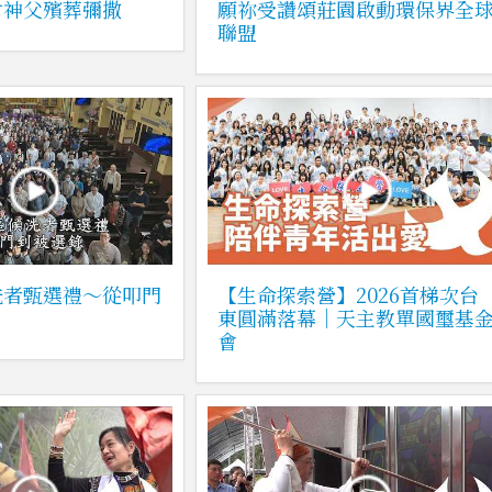
財神父殯葬彌撒
願祢受讚頌莊園啟動環保界全
聯盟
洗者甄選禮～從叩門
【生命探索營】2026首梯次台
東圓滿落幕｜天主教單國璽基
會