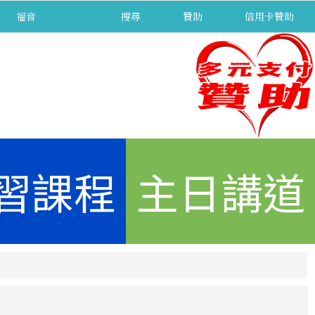
福音
separator
搜尋
贊助
信用卡贊助
習課程
主日講道