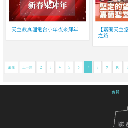
天主教真理電台小年夜來拜年
【嘉蘭天主堂
之路
最先
上一篇
2
3
4
5
6
7
8
9
10
會員