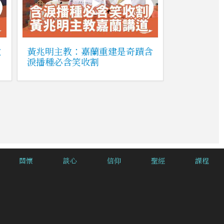
啟
黃兆明主教：嘉蘭重建是奇蹟含
淚播種必含笑收割
關懷
談心
信仰
聖經
課程