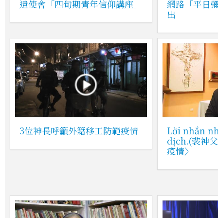
遣使會「四旬期青年信仰講座」
網路「平日彌
出
3位神長呼籲外籍移工防範疫情
Lời nhắn n
dịch.(裴
疫情〉