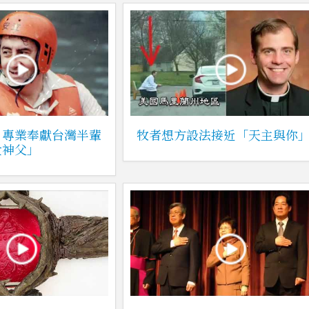
」專業奉獻台灣半輩
牧者想方設法接近「天主與你
貴神父」