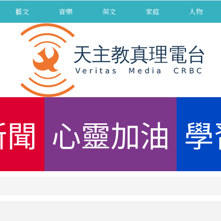
藝文
音樂
英文
家庭
人物
新聞
心靈加油
學