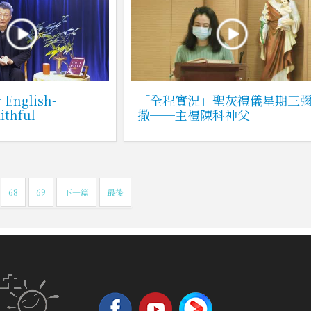
 English-
「全程實況」聖灰禮儀星期三
ithful
撒──主禮陳科神父
68
69
下一篇
最後