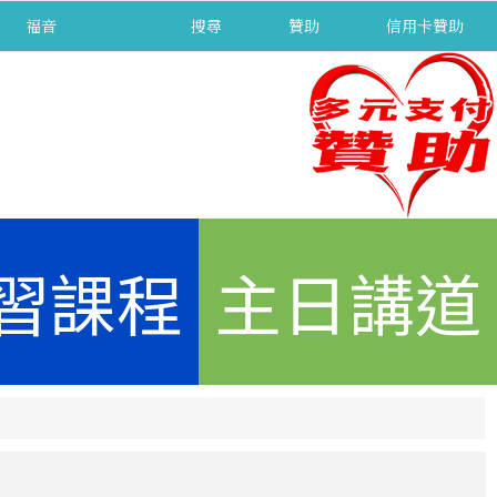
福音
separator
搜尋
贊助
信用卡贊助
習課程
主日講道