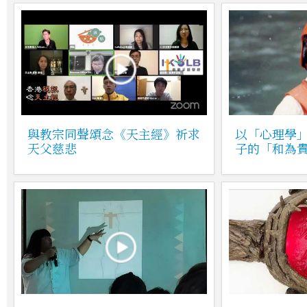
與教宗同聲頌念《天主經》祈求
以「心理學
天父慈悲
子的「和為