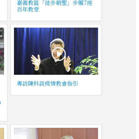
嘉義教區「徒步朝聖」步履7座
百年教堂
專訪陳科談疫情教會指引
神