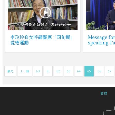
李玲玲修女呼籲響應「四旬期」
Message for
愛德運動
speaking Fa
最先
上一篇
60
61
62
63
64
65
66
67
會員