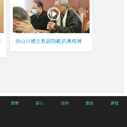
彌
洪山川總主教談防範武漢疫情
關懷
談心
信仰
聖經
課程