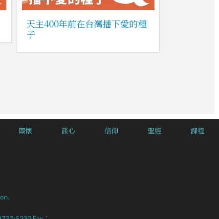
天主400年前在台灣播下愛的種
子
關懷
談心
信仰
聖經
課程
on.
2-8732-5230 Fax：