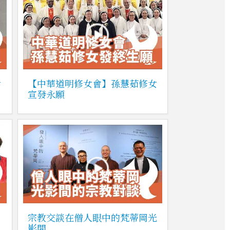
活
【中華道明修女會】孫慧茹修女
宣發永願
宗教交談在僧人眼中的梵蒂岡光
影間