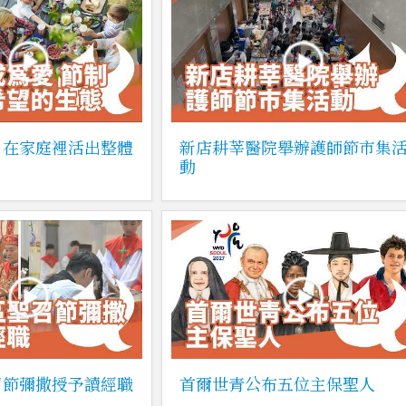
：在家庭裡活出整體
新店耕莘醫院舉辦護師節市集
動
召節彌撒授予讀經職
首爾世青公布五位主保聖人