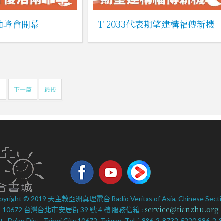
領袖峰會開幕
T 2033代表期望建構福傳新機
0
下一篇
最後
pyright © 2019 天主教亞洲真理電台 Radio Veritas of Asia, Chinese Secti
service@tianzhu.org
10672 台灣台北市安居街 39 號 4 樓 服務信箱 :
 St., Da’an Dist., Taipei City 10672, Taiwan. Tel：886-2-8732-5220 886-