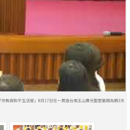
宗教與和平生活營」8月17日在一貫道台南玉山寶光聖堂展開為期3天