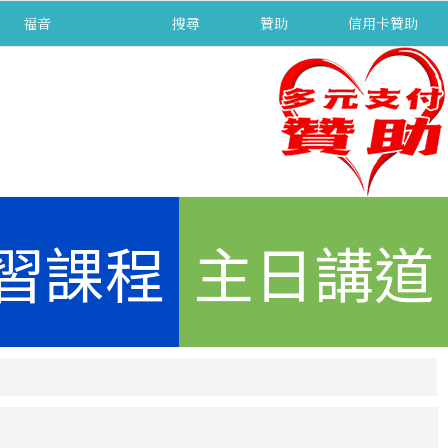
福音
separator
搜尋
贊助
信用卡贊助
習課程
主日講道