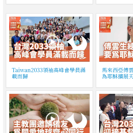
Taiwan2033領袖高峰會學員滿
馬來西亞傅
載而歸
為耶穌擴展