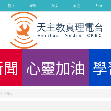
藝文
音樂
英文
家庭
人物
新聞
心靈加油
學
生活營」