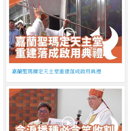
嘉蘭聖瑪爾定天主堂重建落成啟用典禮