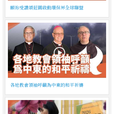
願祢受讚頌莊園啟動環保界全球聯盟
各地教會領袖呼籲為中東的和平祈禱