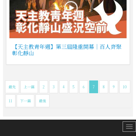
【天主教青年週】第三屆隆重開幕｜百人齊聚
彰化靜山
最先
上一篇
2
3
4
5
6
7
8
9
10
11
下一篇
最後