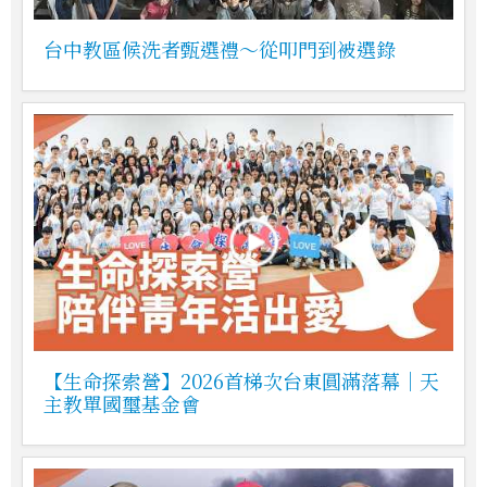
台中教區候洗者甄選禮～從叩門到被選錄
【生命探索營】2026首梯次台東圓滿落幕｜天
主教單國璽基金會