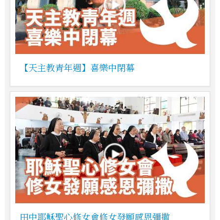
【天主教青年週】喜樂中閉幕
田中耶穌聖心修女會修女發願感恩彌撒