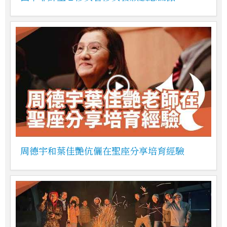
周德宇和葉佳艷伉儷在聖座分享培育經驗