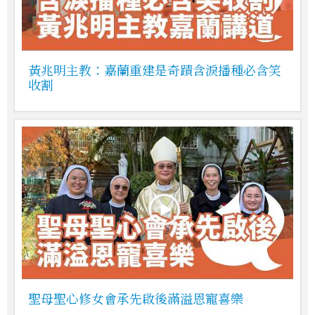
黃兆明主教：嘉蘭重建是奇蹟含淚播種必含笑
收割
聖母聖心修女會承先啟後滿溢恩寵喜樂