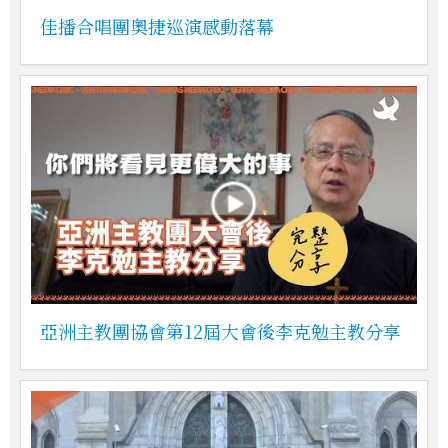
佳播合唱團奧捷巡演感動落幕
亞洲主教團協會第12屆大會後李克勉主教分享