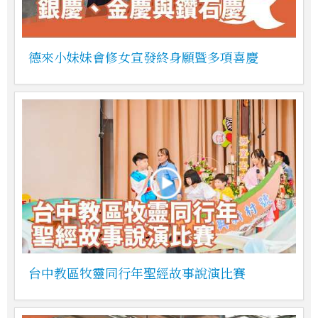
德來小妹妹會修女宣發終身願暨多項喜慶
台中教區牧靈同行年聖經故事說演比賽