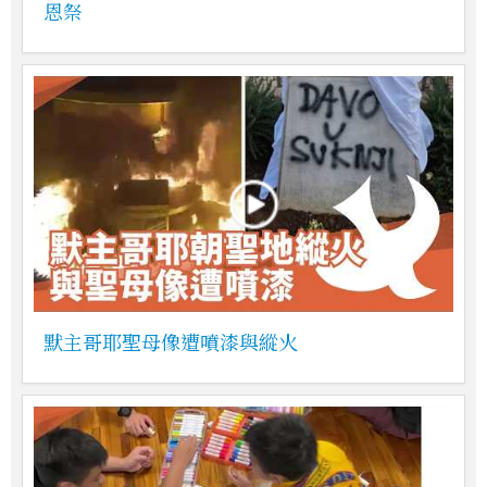
恩祭
默主哥耶聖母像遭噴漆與縱火