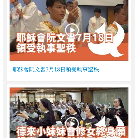
耶穌會阮文書7月18日領受執事聖秩