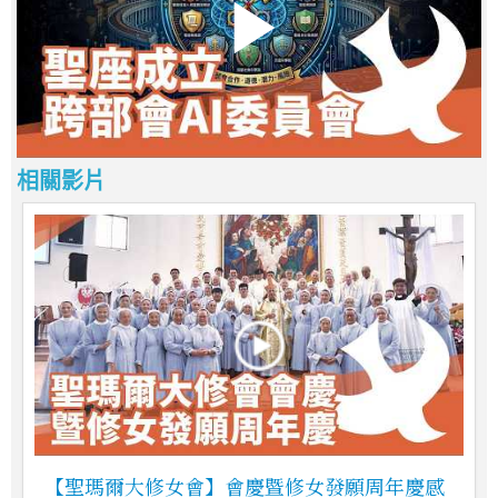
相關影片
【聖瑪爾大修女會】會慶暨修女發願周年慶感