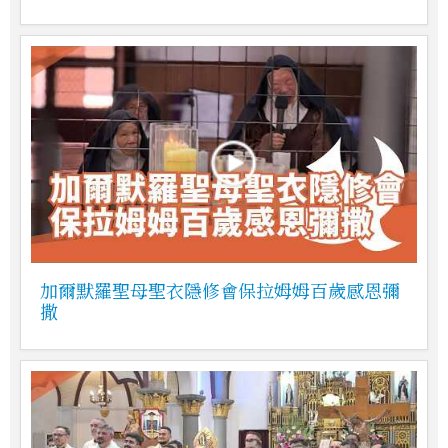
加爾默羅聖母聖衣隱修會保拉姆姆百歲感恩彌
撒