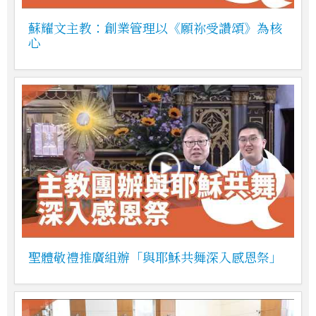
蘇耀文主教：創業管理以《願祢受讚頌》為核
心
聖體敬禮推廣組辦「與耶穌共舞深入感恩祭」