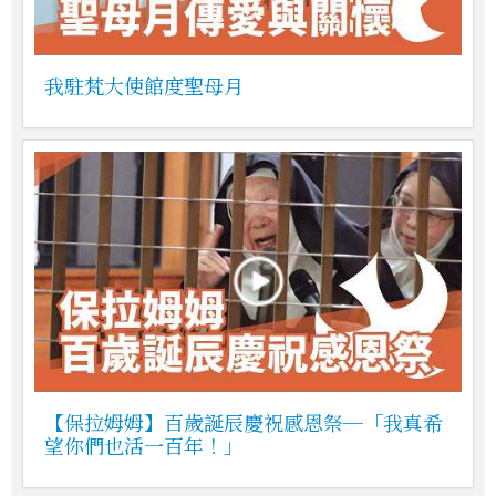
我駐梵大使館度聖母月
【保拉姆姆】百歲誕辰慶祝感恩祭─「我真希
望你們也活一百年！」