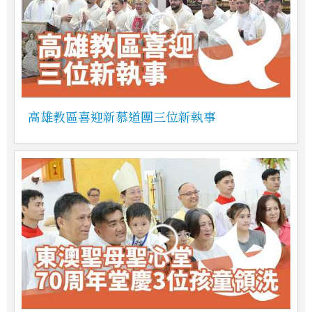
高雄教區喜迎新慕道團三位新執事