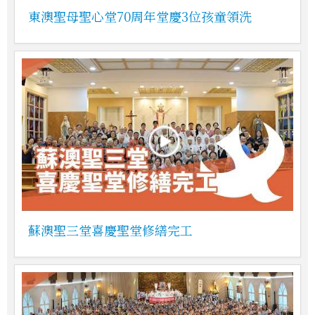
東澳聖母聖心堂70周年堂慶3位孩童領洗
蘇澳聖三堂喜慶聖堂修繕完工