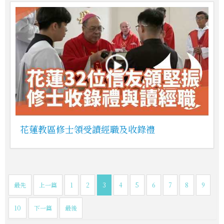
花蓮教區修士領受讀經職及收錄禮
最先
上一篇
1
2
3
4
5
6
7
8
9
10
下一篇
最後