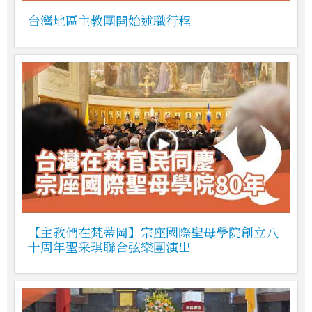
台灣地區主教團開始述職行程
【主教們在梵蒂岡】宗座國際聖母學院創立八
十周年聖采琪聯合弦樂團演出