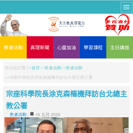
教會活動
真理新聞
心靈加油
學習課程
主日講道
你目前位置:
首頁
教會活動
教會活動
宗座科學院長涂克森樞機拜訪台北總主教公署
宗座科學院長涂克森樞機拜訪台北總主
教公署
教會活動
/
16 五月 2026