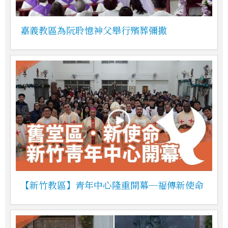
嘉義教區為阮聆憶神父舉行殯葬彌撒
【新竹教區】青年中心隆重開幕─福傳新使命