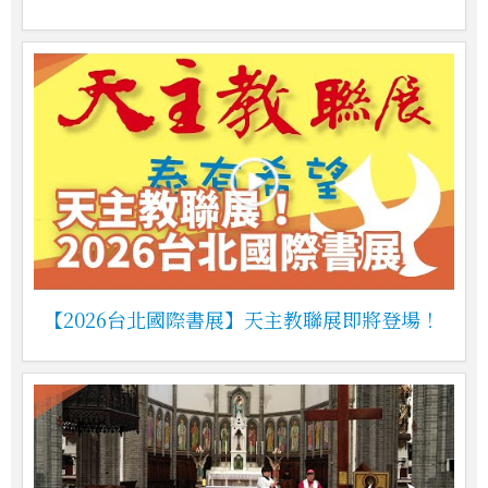
【2026台北國際書展】天主教聯展即將登場！