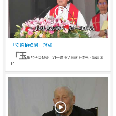
「安德怡峰園」落成
「玉
里的法國爸爸」劉一峰神父募款上億元、籌建逾
10...