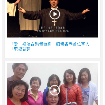
「愛‧福傳音樂舞台劇」緬懷香港首位聖人
「聖福若瑟」