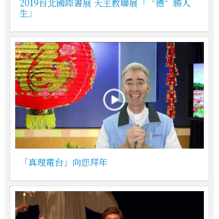
2019台北國際書展 天主教聯展「〝德〞勝人
生」
「真理電台」向您拜年