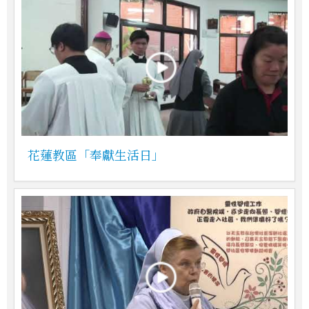
花蓮教區「奉獻生活日」