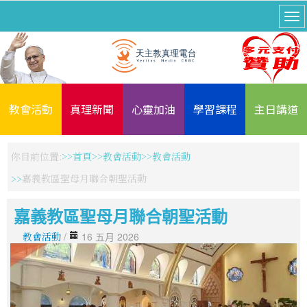
教會活動
真理新聞
心靈加油
學習課程
主日講道
你目前位置:
首頁
教會活動
教會活動
嘉義教區聖母月聯合朝聖活動
嘉義教區聖母月聯合朝聖活動
教會活動
/
16 五月 2026