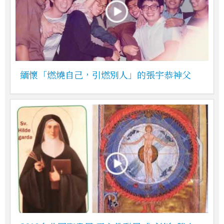
緬懷「燃燒自己，引燃別人」的張宇恭神父