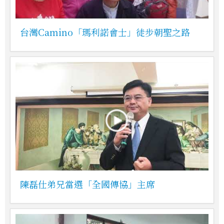
台灣Camino「瑪利諾會士」徒步朝聖之路
陳磊仕弟兄當選「全國傳協」主席