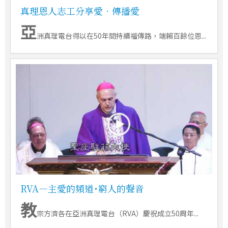
真理恩人志工分享愛．傳播愛
亞
洲真理電台得以在50年間持續福傳路，端賴百餘位恩...
RVA―主愛的頻道˙窮人的聲音
教
宗方濟各在亞洲真理電台（RVA）慶祝成立50周年...