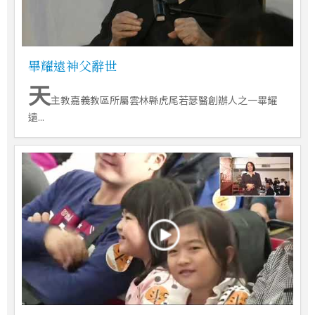
畢耀遠神父辭世
天
主教嘉義教區所屬雲林縣虎尾若瑟醫創辦人之一畢耀
遠...