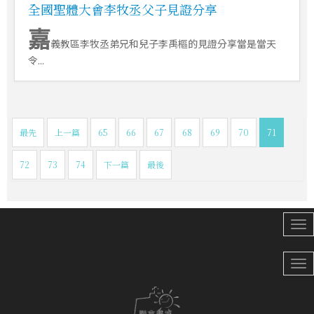
全國聖體大會李牧丞父子見證分享
嘉
義教區李牧丞弟兄和兒子李禹樞的見證分享當是當天
令...
最先
上一篇
65
66
67
68
69
70
71
72
73
74
下一篇
最後