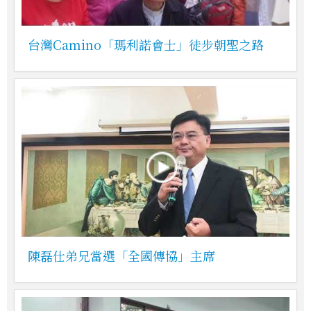
台灣Camino「瑪利諾會士」徒步朝聖之路
陳磊仕弟兄當選「全國傳協」主席