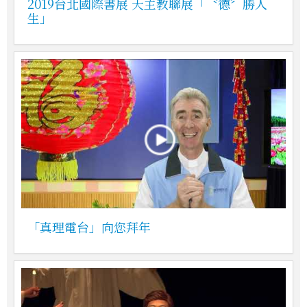
2019台北國際書展 天主教聯展「〝德〞勝人
生」
「真理電台」向您拜年