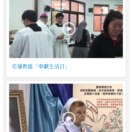
花蓮教區「奉獻生活日」