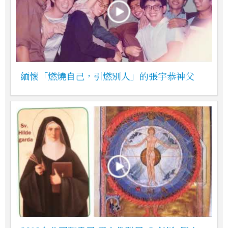
緬懷「燃燒自己，引燃別人」的張宇恭神父