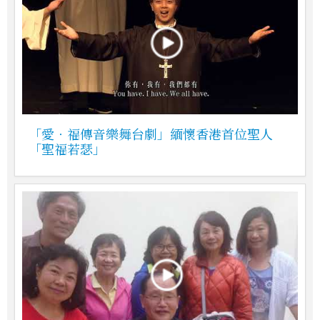
「愛‧福傳音樂舞台劇」緬懷香港首位聖人
「聖福若瑟」