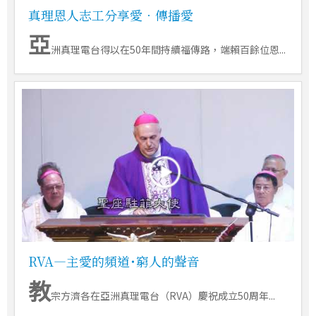
真理恩人志工分享愛．傳播愛
亞
洲真理電台得以在50年間持續福傳路，端賴百餘位恩...
RVA―主愛的頻道˙窮人的聲音
教
宗方濟各在亞洲真理電台（RVA）慶祝成立50周年...