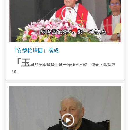
「安德怡峰園」落成
「玉
里的法國爸爸」劉一峰神父募款上億元、籌建逾
10...