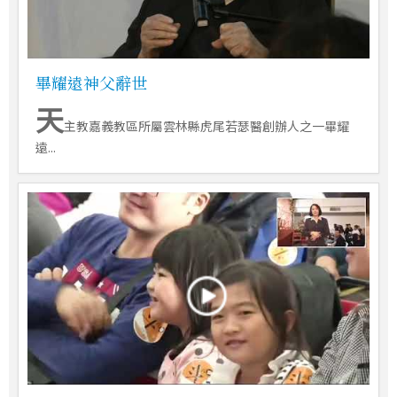
畢耀遠神父辭世
天
主教嘉義教區所屬雲林縣虎尾若瑟醫創辦人之一畢耀
遠...