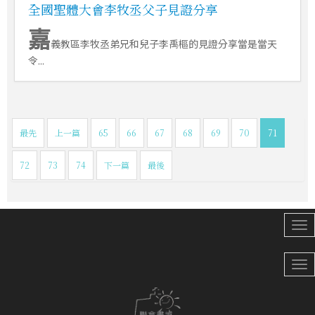
全國聖體大會李牧丞父子見證分享
嘉
義教區李牧丞弟兄和兒子李禹樞的見證分享當是當天
令...
最先
上一篇
65
66
67
68
69
70
71
72
73
74
下一篇
最後