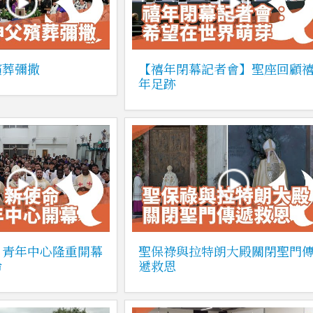
殯葬彌撒
【禧年閉幕記者會】聖座回顧
年足跡
】青年中心隆重開幕
聖保祿與拉特朗大殿關閉聖門
命
遞救恩