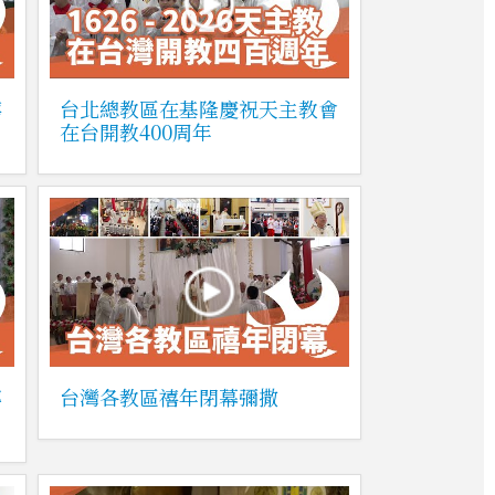
禧
台北總教區在基隆慶祝天主教會
在台開教400周年
傳
台灣各教區禧年閉幕彌撒