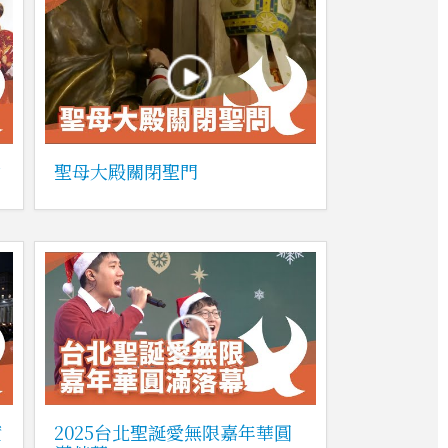
會
聖母大殿關閉聖門
實
2025台北聖誕愛無限嘉年華圓