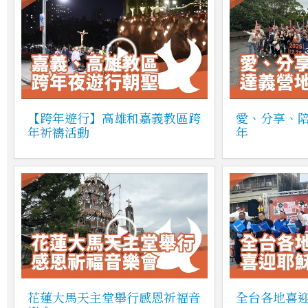
【跨年遊行】高雄和嘉義教區跨
愛、分享、陪
年祈禱活動
年
花蓮大馬天主堂舉行感恩祈福音
全台各地喜