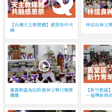
【台灣天主教媒體】感恩祭中共
林信良神父
融
嘉義教區為阮聆憶神父舉行殯葬
【新竹教區
彌撒
─福傳新使