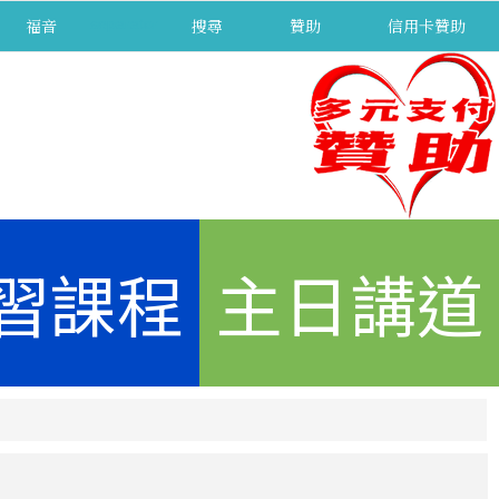
福音
separator
搜尋
贊助
信用卡贊助
習課程
主日講道