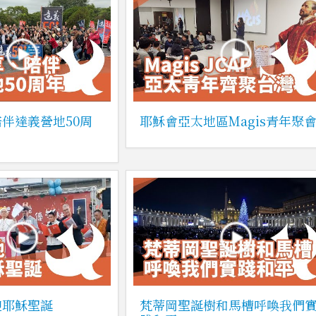
伴達義營地50周
耶穌會亞太地區Magis青年聚
迎耶穌聖誕
梵蒂岡聖誕樹和馬槽呼喚我們