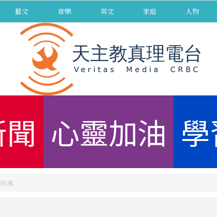
藝文
音樂
英文
家庭
人物
新聞
心靈加油
學
執事