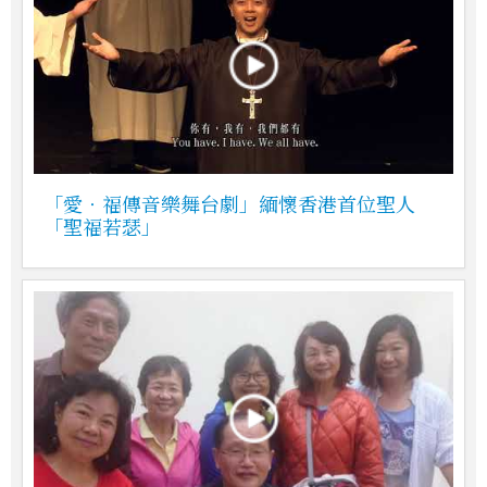
「愛‧福傳音樂舞台劇」緬懷香港首位聖人
「聖福若瑟」