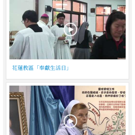
花蓮教區「奉獻生活日」