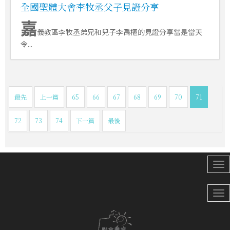
全國聖體大會李牧丞父子見證分享
嘉
義教區李牧丞弟兄和兒子李禹樞的見證分享當是當天
令...
最先
上一篇
65
66
67
68
69
70
71
72
73
74
下一篇
最後