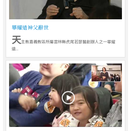
畢耀遠神父辭世
天
主教嘉義教區所屬雲林縣虎尾若瑟醫創辦人之一畢耀
遠...