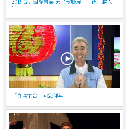
2019台北國際書展 天主教聯展「〝德〞勝人
生」
「真理電台」向您拜年