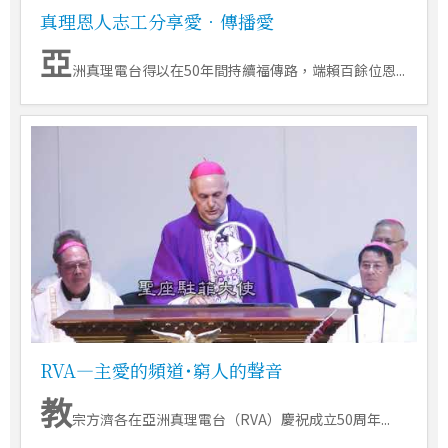
真理恩人志工分享愛．傳播愛
亞
洲真理電台得以在50年間持續福傳路，端賴百餘位恩...
RVA―主愛的頻道˙窮人的聲音
教
宗方濟各在亞洲真理電台（RVA）慶祝成立50周年...