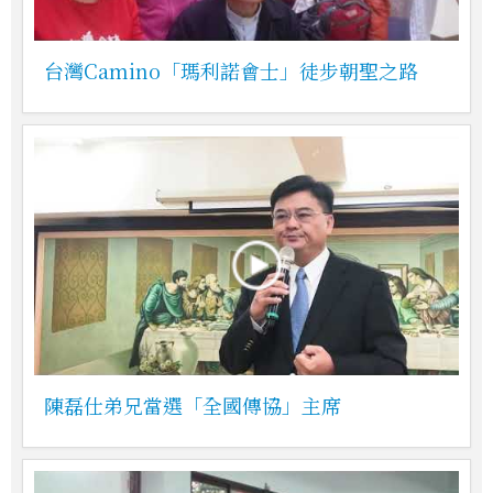
台灣Camino「瑪利諾會士」徒步朝聖之路
陳磊仕弟兄當選「全國傳協」主席