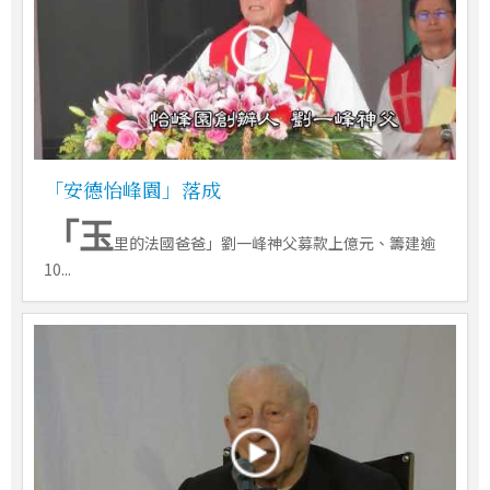
「安德怡峰園」落成
「玉
里的法國爸爸」劉一峰神父募款上億元、籌建逾
10...