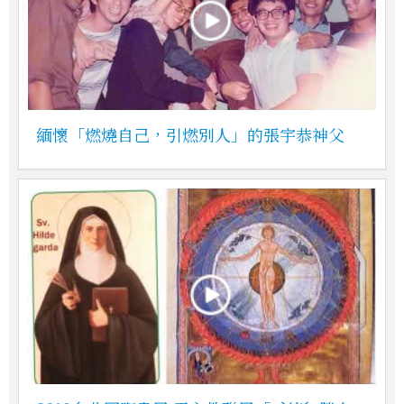
緬懷「燃燒自己，引燃別人」的張宇恭神父