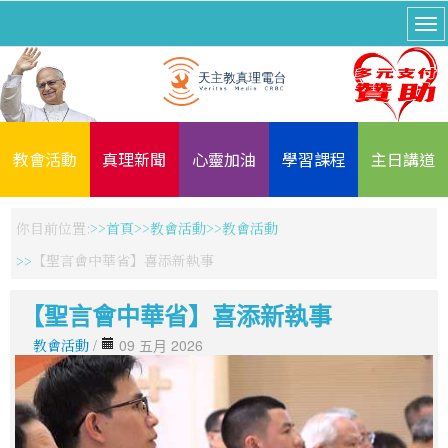
教會活動
真理新聞
心靈加油
學習課程
主日講道
你目前位置:
首頁
教會活動
教會活動
【聖言會中華省】喜添新執事
【聖言會中華省】喜添新執事
教會活動
/
09 五月 2026