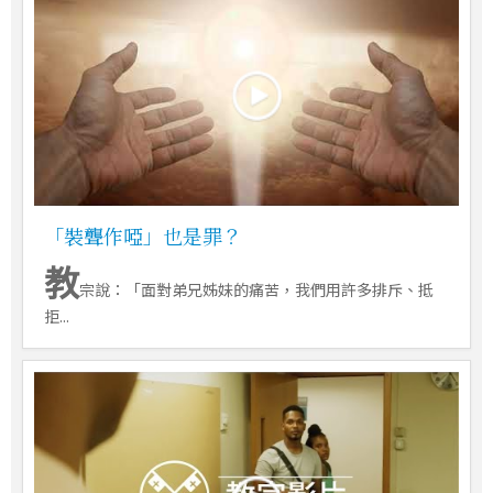
「裝聾作啞」也是罪？
教
宗說：「面對弟兄姊妹的痛苦，我們用許多排斥、抵
拒...