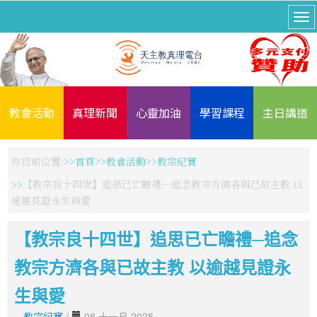
教會活動
真理新聞
心靈加油
學習課程
主日講道
你目前位置:
首頁
教會活動
教宗紀實
【教宗良十四世】追思已亡瞻禮─追念教宗方濟各與已故主教 以
逾越見證永生與愛
【教宗良十四世】追思已亡瞻禮─追念
教宗方濟各與已故主教 以逾越見證永
生與愛
教宗紀實
/
08 十一月 2025