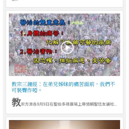
教宗三鐘經：在弟兄姊妹的痛苦面前，我們不
可裝聾作啞。
教
宗方濟各9月9日在聖伯多祿廣場上帶領朝聖信友誦唸...