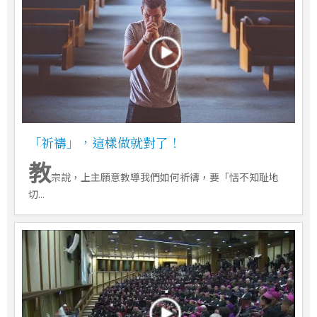
「祈禱」，這樣做就對了！
教
宗說，上主願意教導我們如何祈禱，要「恬不知耻地
切...