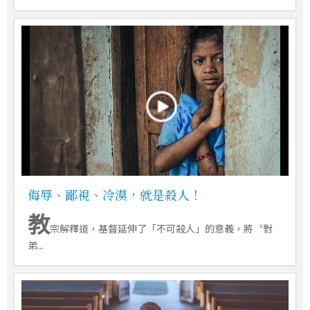
侮辱、鄙視、冷漠，就是殺人！
教
宗解釋道，基督延伸了「不可殺人」的意義，將〝對
弟...