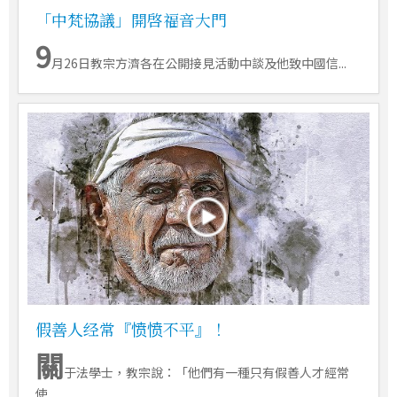
「中梵協議」開啓福音大門
9
月26日教宗方濟各在公開接見活動中談及他致中國信...
假善人经常『愤愤不平』！
關
于法學士，教宗說：「他們有一種只有假善人才經常
使...