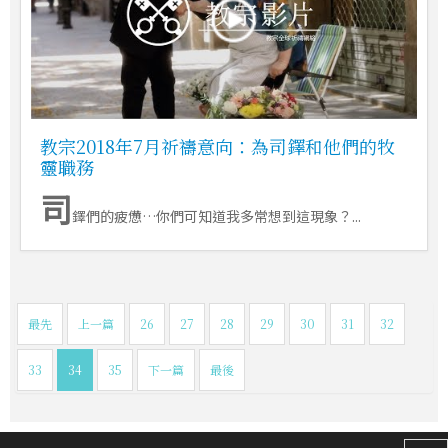
教宗2018年7月祈禱意向：為司鐸和他們的牧
靈職務
司
鐸們的疲憊…你們可知道我多常想到這現象？...
最先
上一篇
26
27
28
29
30
31
32
33
34
35
下一篇
最後