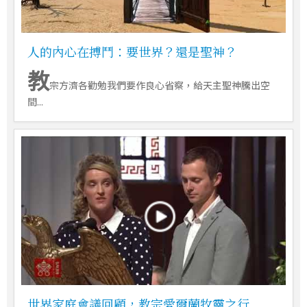
人的內心在搏鬥：要世界？還是聖神？
教
宗方濟各勸勉我們要作良心省察，給天主聖神騰出空
間...
世界家庭會議回顧，教宗愛爾蘭牧靈之行