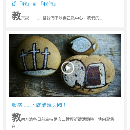
從『我』到『我們』
教
宗說：「......當我們不以自己爲中心，我們的...
服務......，就能進天國！
教
宗方濟各日前主持誦念三鐘經祈禱活動時，他向聚集
在...