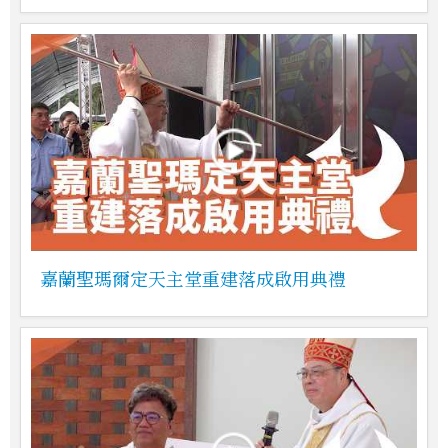
嘉蘭聖瑪爾定天主堂重建落成啟用典禮