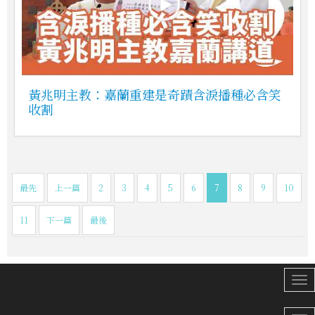
黃兆明主教：嘉蘭重建是奇蹟含淚播種必含笑
收割
最先
上一篇
2
3
4
5
6
7
8
9
10
11
下一篇
最後