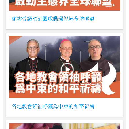
願祢受讚頌莊園啟動環保界全球聯盟
各地教會領袖呼籲為中東的和平祈禱