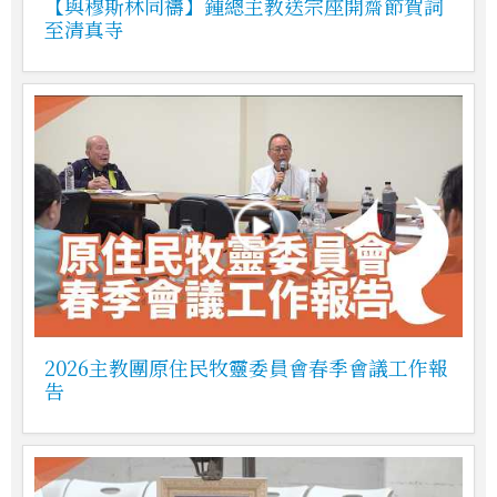
【與穆斯林同禱】鍾總主教送宗座開齋節賀詞
至清真寺
2026主教團原住民牧靈委員會春季會議工作報
告