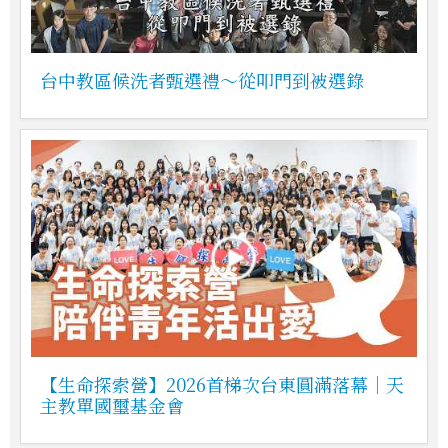
台中教區候洗者甄選禮～從叩門到被選錄
【生命探索營】2026首梯次台東圓滿落幕｜天
主教單國璽基金會