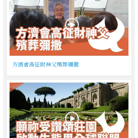
方濟會高征財神父殯葬彌撒