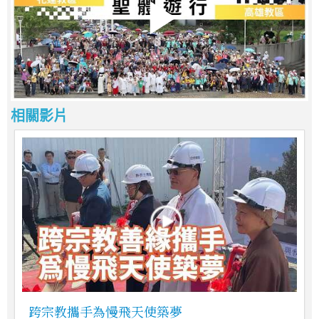
相關影片
跨宗教攜手為慢飛天使築夢