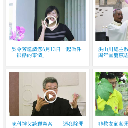
吳令芳邀請您6月13日一起做件
洪山川總主教
「很酷的事情」
周年堂慶感
陳科神父談釋憲案──通姦除罪
非教友葡萄