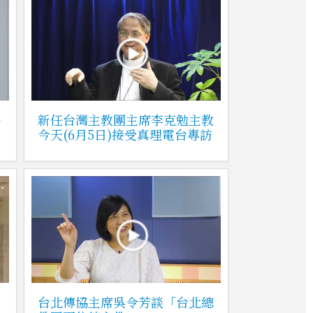
—
新任台灣主教團主席李克勉主教
今天(6月5日)接受真理電台專訪
台北傳協主席吳令芳談「台北總