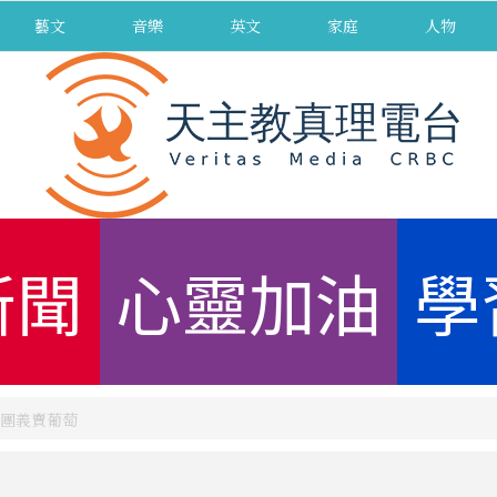
藝文
音樂
英文
家庭
人物
新聞
心靈加油
學
團義賣葡萄