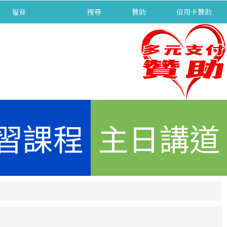
福音
separator
搜尋
贊助
信用卡贊助
習課程
主日講道