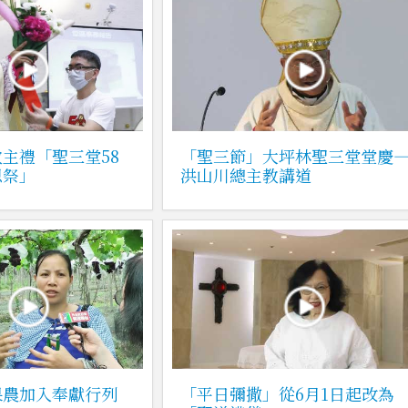
主禮「聖三堂58
「聖三節」大坪林聖三堂堂慶
恩祭」
洪山川總主教講道
果農加入奉獻行列
「平日彌撒」從6月1日起改為