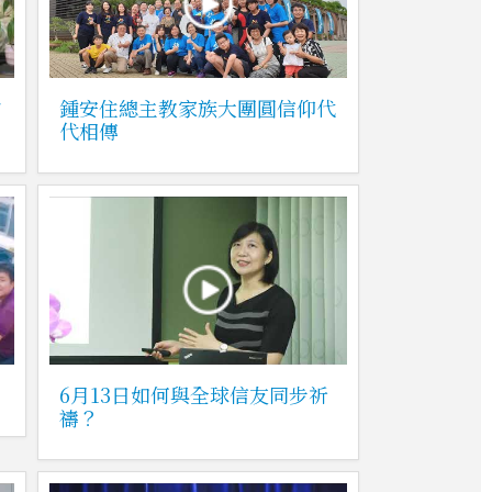
當
鍾安住總主教家族大團圓信仰代
代相傳
6月13日如何與全球信友同步祈
禱？