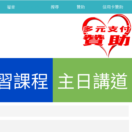
福音
separator
搜尋
贊助
信用卡贊助
習課程
主日講道