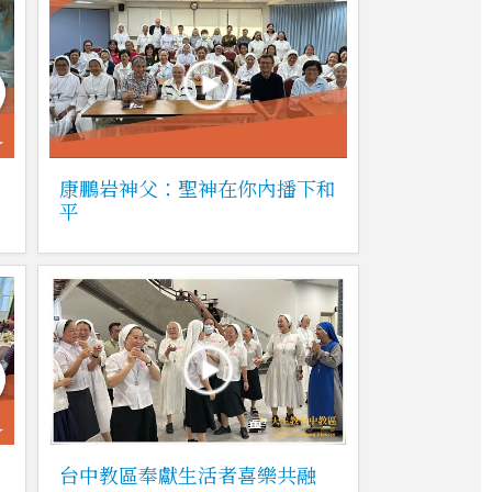
康鵬岩神父：聖神在你內播下和
平
台中教區奉獻生活者喜樂共融