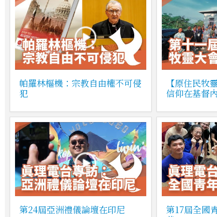
帕羅林樞機：宗教自由權不可侵
【原住民牧
犯
信仰在基督
第24屆亞洲禮儀論壇在印尼
第17屆全國