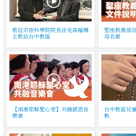
教廷宗座科學院院長涂克森樞機
聖座教義部
主教訪台中教區
母名號
【南港耶穌聖心堂】共融感恩音
台中教區兒
樂會
軌