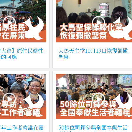
靈大會】原住民靈性
大馬天主堂10月19日恢復彌撒
內的回應
聖祭
青年工作者會議在嘉
50餘位司鐸參與全國奉獻生活