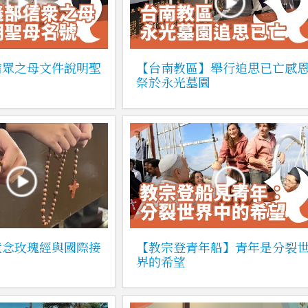
信眾之母文件說明聖
【台南教區】舉行追思已亡感
祭於永光墓園
童念玫瑰經與國際接
【教宗登青年船】青年是分裂
界的希望