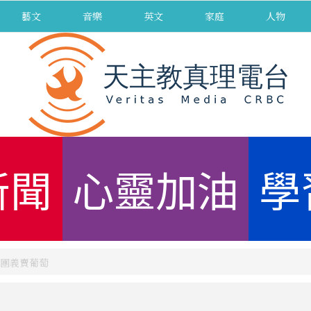
藝文
音樂
英文
家庭
人物
新聞
心靈加油
學
團義賣葡萄