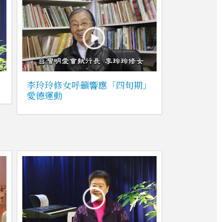
李玲玲修女呼籲響應「四旬期」
愛德運動