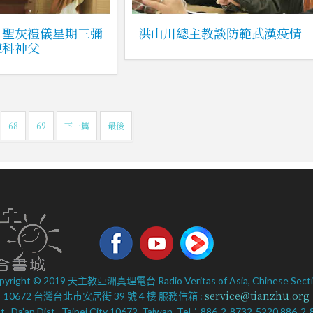
」聖灰禮儀星期三彌
洪山川總主教談防範武漢疫情
陳科神父
68
69
下一篇
最後
pyright © 2019 天主教亞洲真理電台 Radio Veritas of Asia, Chinese Secti
service@tianzhu.org
10672 台灣台北市安居街 39 號 4 樓 服務信箱 :
 St., Da’an Dist., Taipei City 10672, Taiwan. Tel：886-2-8732-5220 886-