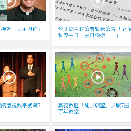
法接近「天主與你」
台北總主教公署緊急公告「全
暫停平日、主日彌撒‧‧」
館慶祝教宗就職7
嘉義教區「徒步朝聖」步履7座
百年教堂