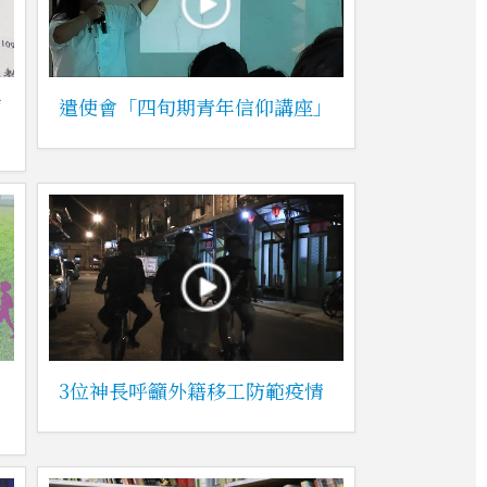
面
遣使會「四旬期青年信仰講座」
3位神長呼籲外籍移工防範疫情