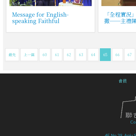
Message for English-
「全程實況
speaking Faithful
撒──主禮
最先
上一篇
60
61
62
63
64
65
66
67
會員
Co
4F, No.39, Anju