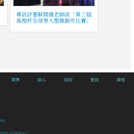
專訪評審蘇開儀老師談「第三屆
真理杯全球華人聖歌創作比賽」
關懷
談心
信仰
聖經
課程
on.
2-8732-5230 Fax：