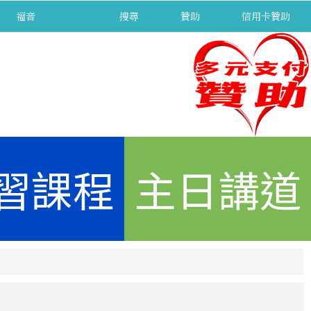
福音
separator
搜尋
贊助
信用卡贊助
習課程
主日講道