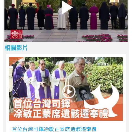
相關影片
首位台灣司鐸凃敏正蒙席遺骸遷奉禮