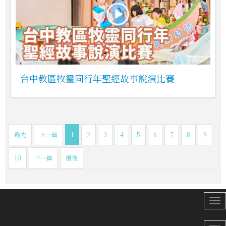
台中教區牧靈同行年聖經故事說演比賽
最先
上一篇
1
2
3
4
5
6
7
8
9
10
下一篇
最後