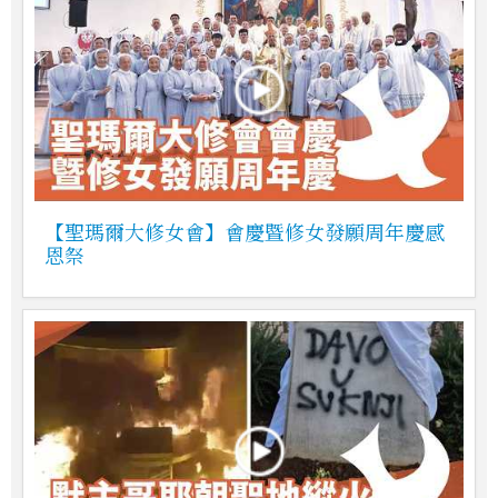
【聖瑪爾大修女會】會慶暨修女發願周年慶感
恩祭