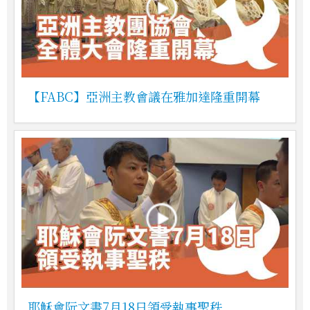
【FABC】亞洲主教會議在雅加達隆重開幕
耶穌會阮文書7月18日領受執事聖秩