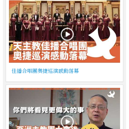
佳播合唱團奧捷巡演感動落幕