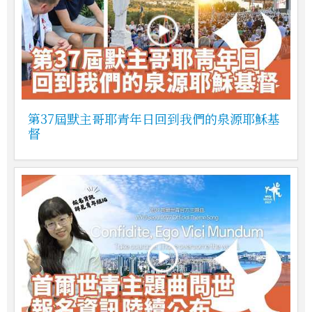
第37屆默主哥耶青年日回到我們的泉源耶穌基
督