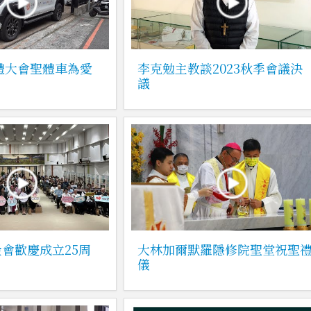
聖體大會聖體車為愛
李克勉主教談2023秋季會議決
議
會歡慶成立25周
大林加爾默羅隱修院聖堂祝聖
儀