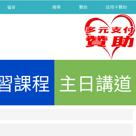
福音
separator
搜尋
贊助
信用卡贊助
習課程
主日講道