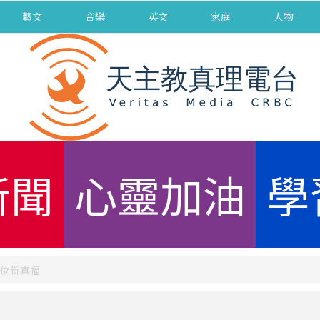
藝文
音樂
英文
家庭
人物
新聞
心靈加油
學
位新真福