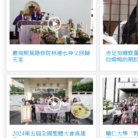
嚴規熙篤隱修院林連水神父回歸
赤足加爾默
天家
拉姆姆的期
2024第五屆全國聖體大會高雄
輔仁大學「