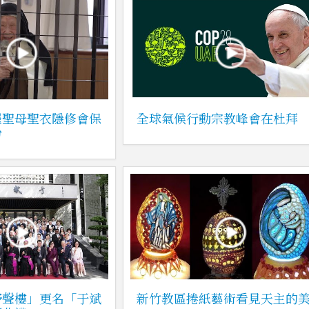
羅聖母聖衣隱修會保
全球氣候行動宗教峰會在杜拜
盼
野聲樓」更名「于斌
新竹教區捲紙藝術看見天主的