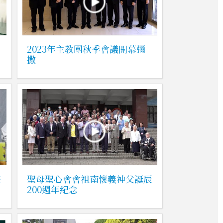
2023年主教團秋季會議開幕彌
撒
禮
聖母聖心會會祖南懷義神父誕辰
200週年紀念