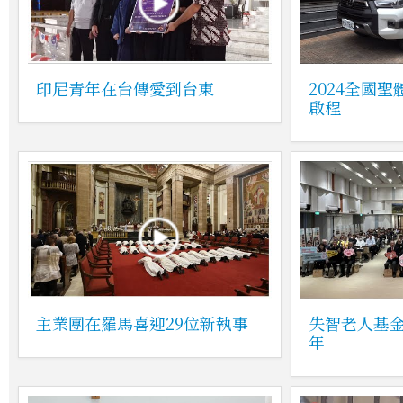
印尼青年在台傳愛到台東
2024全國
啟程
主業團在羅馬喜迎29位新執事
失智老人基金
年