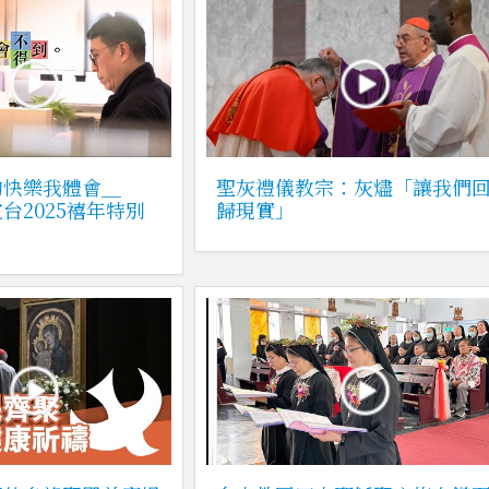
的快樂我體會＿
聖灰禮儀教宗：灰燼「讓我們
台2025禧年特別
歸現實」