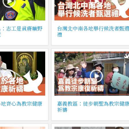
典：志工是貧瘠曠野
台灣北中南各地舉行候洗者甄
號
禮
各地齊心為教宗健康
嘉義教區：徒步朝聖為教宗健
祈禱