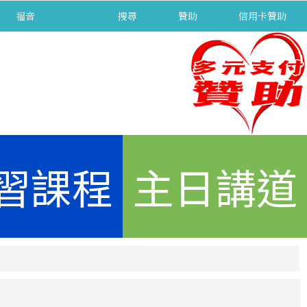
福音
separator
搜尋
贊助
信用卡贊助
習課程
主日講道