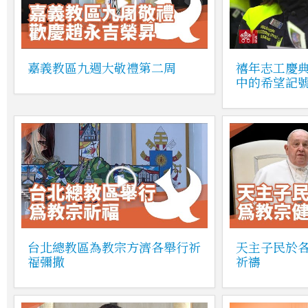
嘉義教區九週大敬禮第二周
禧年志工慶
中的希望記
台北總教區為教宗方濟各舉行祈
天主子民於
福彌撒
祈禱