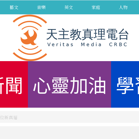
藝文
音樂
英文
家庭
人物
新聞
心靈加油
學
位新真福