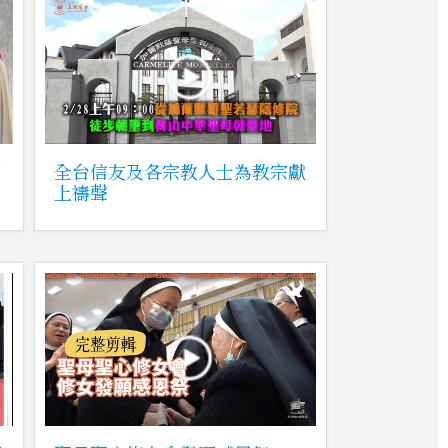
回
全台信友及各宗教人士為教宗獻
上禱聲