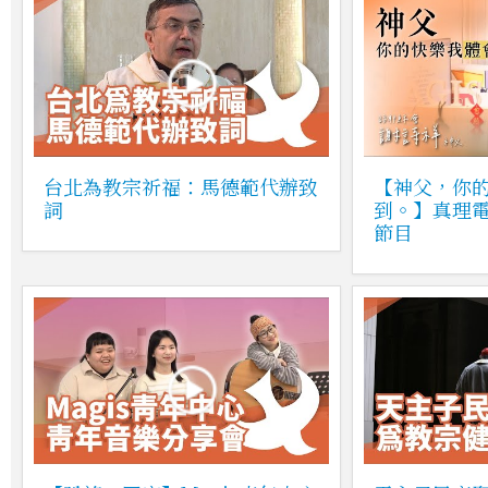
台北為教宗祈福：馬德範代辦致
【神父，你
詞
到。】真理電
節目