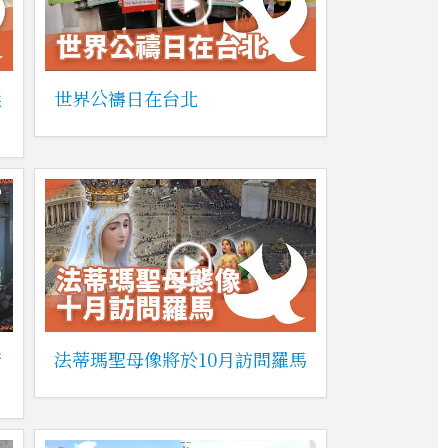
選
世界公禱日在台北
康
法蒂瑪聖母像將於10月訪問羅馬