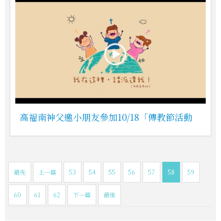
高福南神父邀小朋友參加10/18「傳教節活動
最先
上一篇
53
54
55
56
57
58
59
60
61
62
下一篇
最後