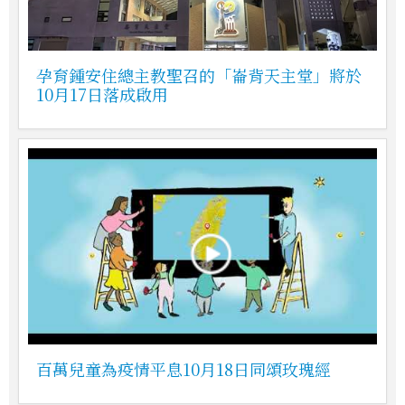
孕育鍾安住總主教聖召的「崙背天主堂」將於
10月17日落成啟用
百萬兒童為疫情平息10月18日同頌玫瑰經