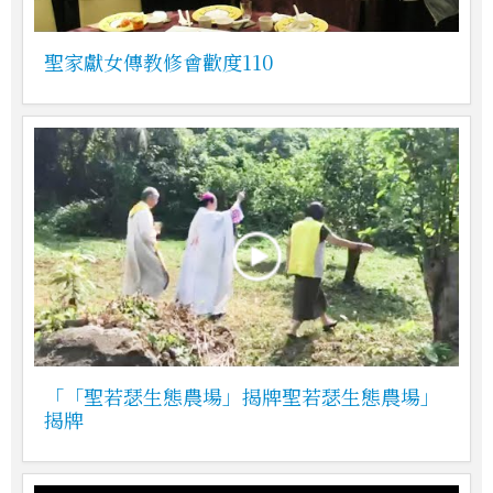
聖家獻女傳教修會歡度110
「「聖若瑟生態農場」揭牌聖若瑟生態農場」
揭牌