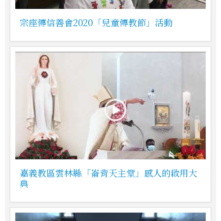
宗座傳信善會2020「兒童傳教節」活動
嘉義教區雲林縣「崙背天主堂」感人的啟用大
典