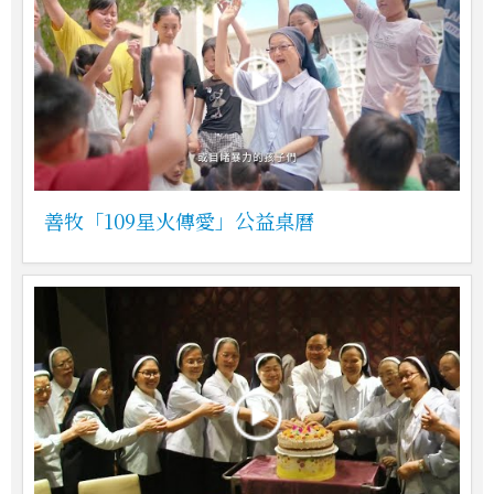
善牧「109星火傳愛」公益桌曆