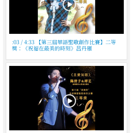
:03 / 4:33 【第三屆華語聖歌創作比賽】二等
獎：《祝福在最美的時刻》吕丹雁