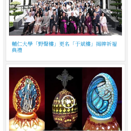
輔仁大學「野聲樓」更名「于斌樓」揭牌祈福
典禮