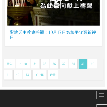
聖地天主教會呼籲：10月17日為和平守齋祈禱
日
最先
上一篇
34
35
36
37
38
39
40
41
42
43
下一篇
最後