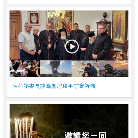
陳科祕書長談為聖地和平守齋祈禱