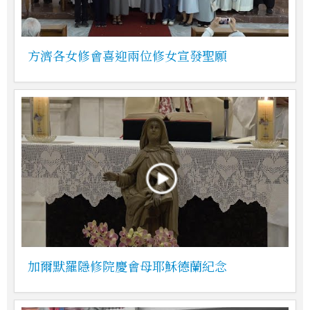
方濟各女修會喜迎兩位修女宣發聖願
加爾默羅隱修院慶會母耶穌德蘭紀念