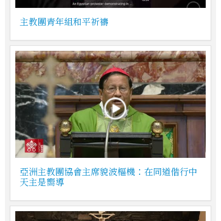
主教團青年組和平祈禱
亞洲主教團協會主席貌波樞機：在同道偕行中
天主是嚮導