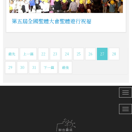
第五屆全國聖體大會聖體遊行祝福
最先
上一篇
22
23
24
25
26
27
28
29
30
31
下一篇
最後