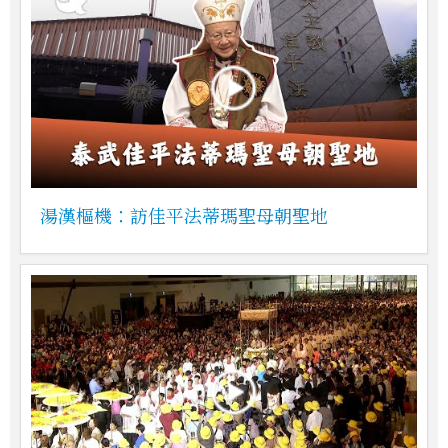
湯漢樞機：訪佳平法蒂瑪聖母朝聖地