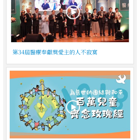
第34屆醫療奉獻獎愛主的人不寂寞