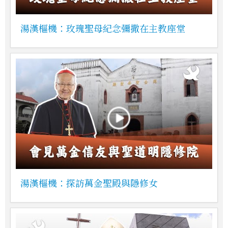
湯漢樞機：玫瑰聖母紀念彌撒在主教座堂
湯漢樞機：探訪萬金聖殿與隱修女