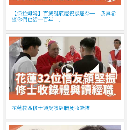
【保拉姆姆】百歲誕辰慶祝感恩祭─「我真希
望你們也活一百年！」
花蓮教區修士領受讀經職及收錄禮