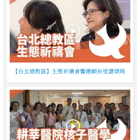
【台北總教區】生態祈禱會響應願祢受讚頌周