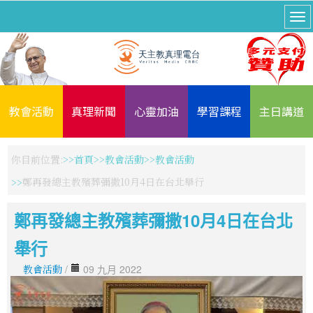
教會活動
真理新聞
心靈加油
學習課程
主日講道
你目前位置:
首頁
教會活動
教會活動
鄭再發總主教殯葬彌撒10月4日在台北舉行
鄭再發總主教殯葬彌撒10月4日在台北
舉行
教會活動
/
09 九月 2022