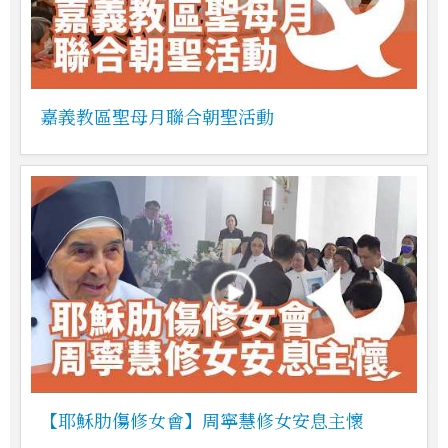
嘉義教區聖母月聯合朝聖活動
【耶穌肋傷修女會】周寧慧修女安息主懷