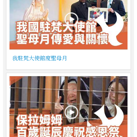
我駐梵大使館度聖母月