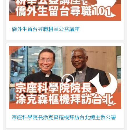
僑外生留台尋職耕莘公益講座
宗座科學院長涂克森樞機拜訪台北總主教公署