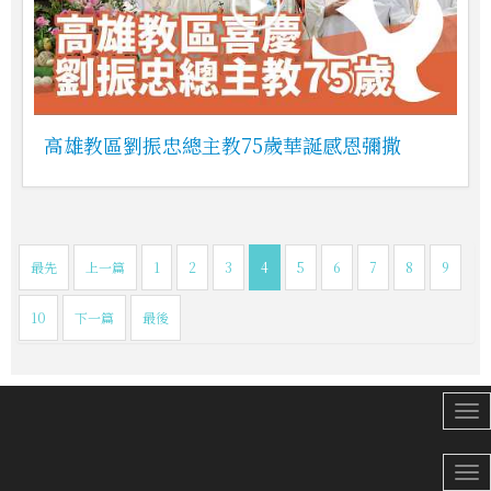
高雄教區劉振忠總主教75歲華誕感恩彌撒
最先
上一篇
1
2
3
4
5
6
7
8
9
10
下一篇
最後