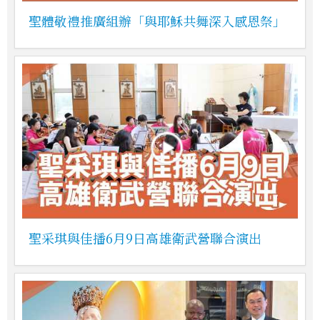
聖體敬禮推廣組辦「與耶穌共舞深入感恩祭」
聖采琪與佳播6月9日高雄衛武營聯合演出