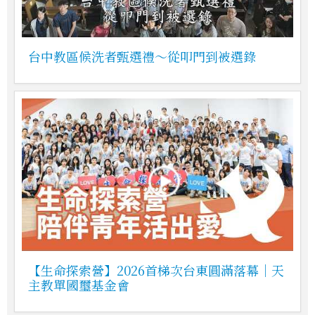
台中教區候洗者甄選禮～從叩門到被選錄
【生命探索營】2026首梯次台東圓滿落幕｜天
主教單國璽基金會