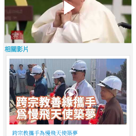
相關影片
跨宗教攜手為慢飛天使築夢