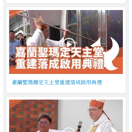
嘉蘭聖瑪爾定天主堂重建落成啟用典禮