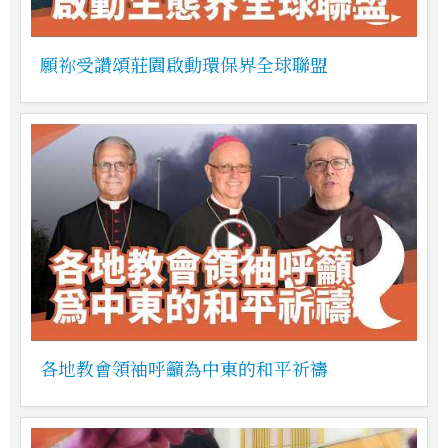
願祢受讚頌莊園啟動環保界全球聯盟
各地教會領袖呼籲為中東的和平祈禱