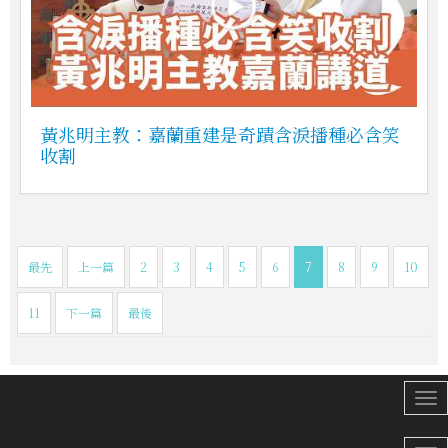
黃兆明主教：嘉蘭重建是奇蹟含淚播種必含笑
收割
最先
上一篇
2
3
4
5
6
7
8
9
10
11
下一篇
最後