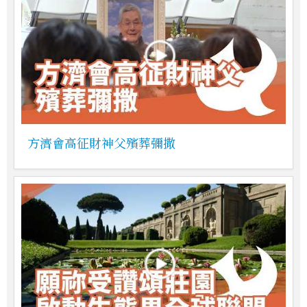
方濟會高征財神父殯葬彌撒