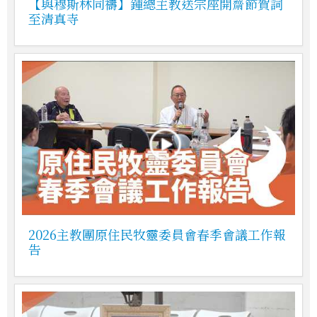
【與穆斯林同禱】鍾總主教送宗座開齋節賀詞
至清真寺
2026主教團原住民牧靈委員會春季會議工作報
告