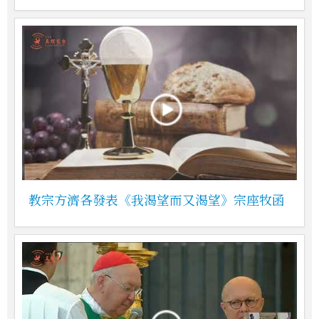
教宗方濟各發表《我渴望而又渴望》宗座牧函