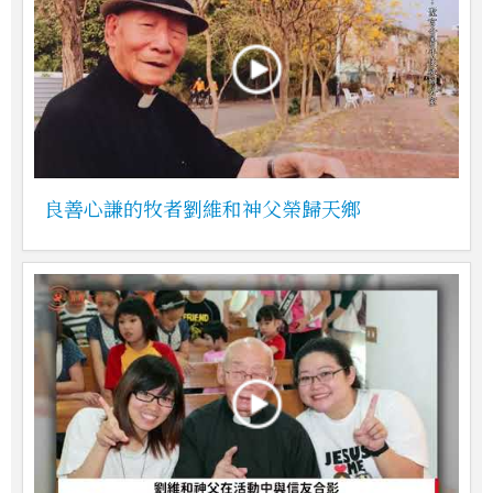
良善心謙的牧者劉維和神父榮歸天鄉