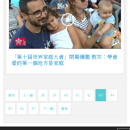
「第十届世界家庭大會」閉幕彌撒 教宗：學會
愛的第一個地方是家庭
最先
上一篇
38
39
40
41
42
43
44
45
46
47
下一篇
最後