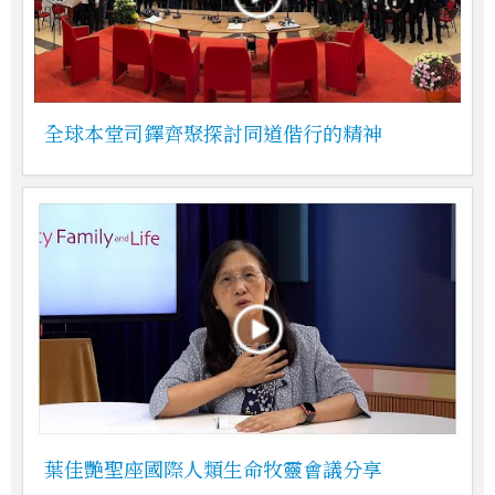
全球本堂司鐸齊聚探討同道偕行的精神
葉佳艷聖座國際人類生命牧靈會議分享