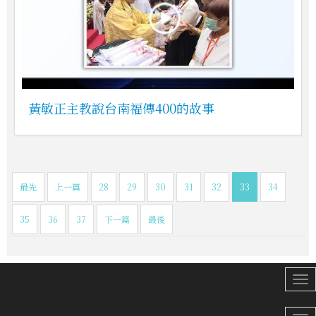
黃敏正主教說台南福傳400的故事
最先
上一篇
28
29
30
31
32
33
34
35
36
37
下一篇
最後