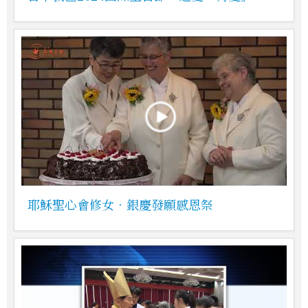
耶穌聖心會修女．銀慶發願感恩祭