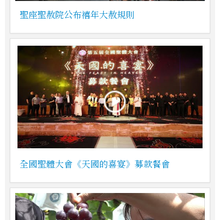
聖座聖赦院公布禧年大赦規則
全國聖體大會《天國的喜宴》募款餐會