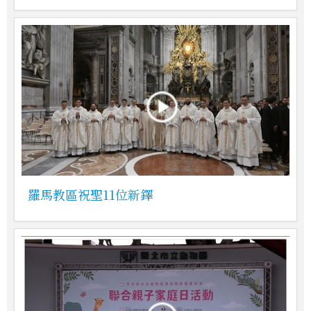
羅馬教區祝聖11位新鐸