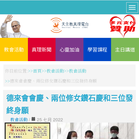
教會活動
真理新聞
心靈加油
學習課程
主日講道
你目前位置:
首頁
教會活動
教會活動
德來會會慶、兩位修女鑽石慶和三位發終身願
德來會會慶、兩位修女鑽石慶和三位發
終身願
教會活動
/
25 七月 2022