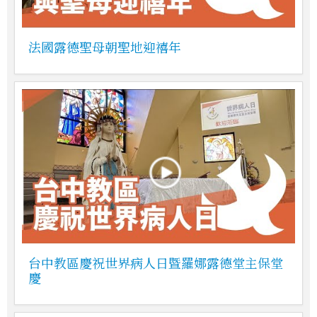
法國露德聖母朝聖地迎禧年
台中教區慶祝世界病人日暨羅娜露德堂主保堂
慶