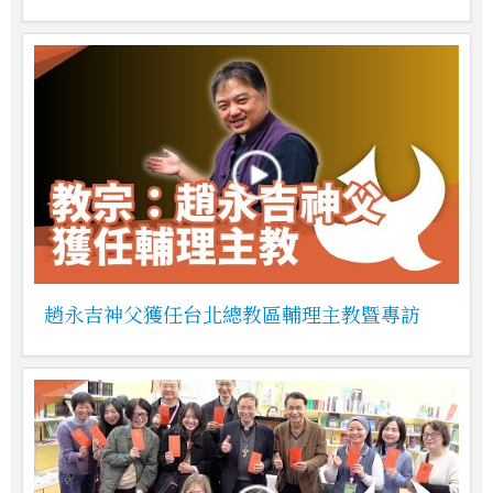
趙永吉神父獲任台北總教區輔理主教暨專訪