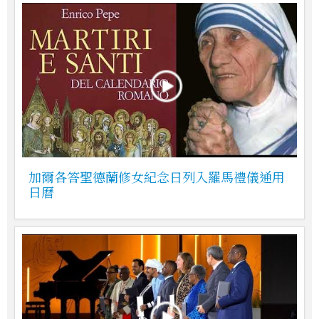
加爾各答聖德蘭修女紀念日列入羅馬禮儀通用
日曆