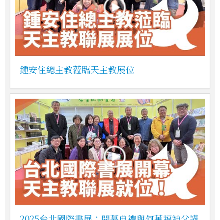
鍾安住總主教蒞臨天主教展位
2025台北國際書展：開幕典禮與何萬福神父講