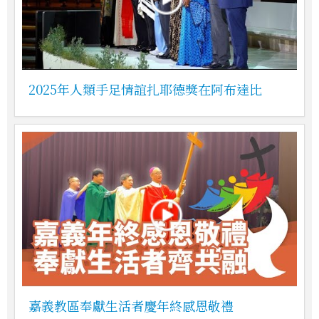
2025年人類手足情誼扎耶德獎在阿布達比
嘉義教區奉獻生活者慶年終感恩敬禮