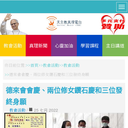
教會活動
真理新聞
心靈加油
學習課程
主日講道
你目前位置:
首頁
教會活動
教會活動
德來會會慶、兩位修女鑽石慶和三位發終身願
德來會會慶、兩位修女鑽石慶和三位發
終身願
教會活動
/
25 七月 2022