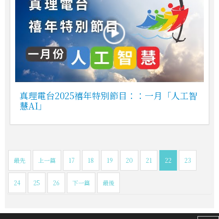
真理電台2025禧年特別節目：：一月「人工智
慧AI」
最先
上一篇
17
18
19
20
21
22
23
24
25
26
下一篇
最後