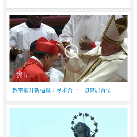
教宗擢升新樞機：尋求合一，切莫居首位