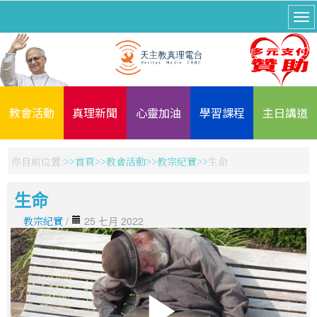
教會活動
真理新聞
心靈加油
學習課程
主日講道
你目前位置:
首頁
教會活動
教宗紀實
生命
生命
教宗紀實
/
25 七月 2022