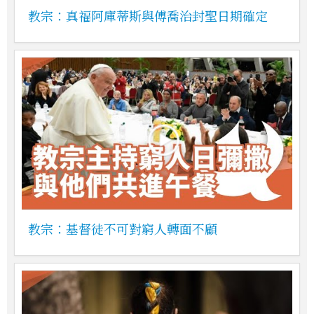
教宗：真福阿庫蒂斯與傅喬治封聖日期確定
教宗：基督徒不可對窮人轉面不顧