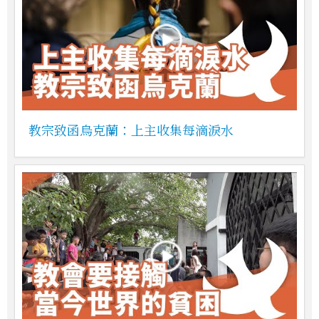
教宗致函烏克蘭：上主收集每滴淚水