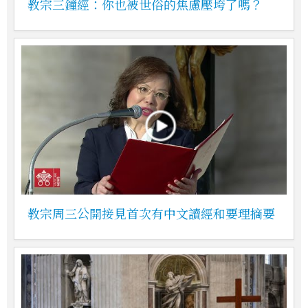
教宗三鐘經：你也被世俗的焦慮壓垮了嗎？
教宗周三公開接見首次有中文讀經和要理摘要