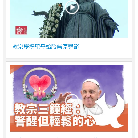
教宗慶祝聖母始胎無原罪節