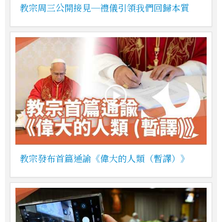
教宗周三公開接見─禮儀引領我們回歸本質
教宗發布首篇通諭《偉大的人類（暫譯）》