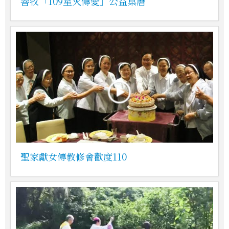
善牧「109星火傳愛」公益桌曆
聖家獻女傳教修會歡度110