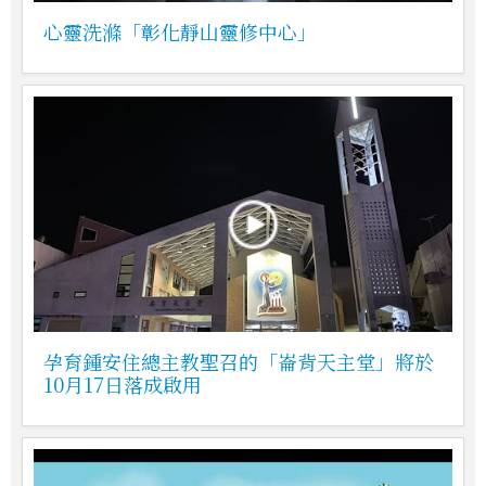
心靈洗滌「彰化靜山靈修中心」
孕育鍾安住總主教聖召的「崙背天主堂」將於
10月17日落成啟用