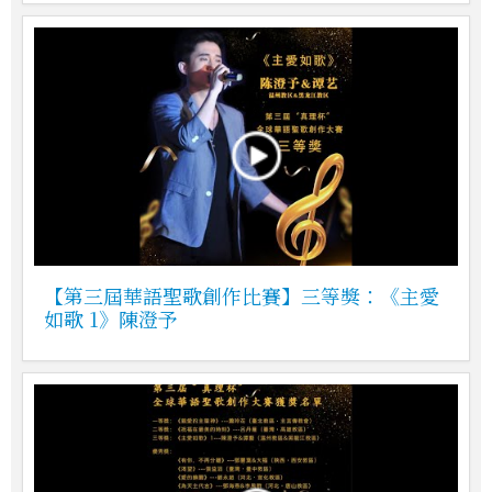
【第三屆華語聖歌創作比賽】三等獎：《主愛
如歌 1》陳澄予