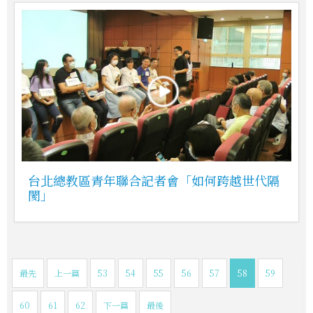
台北總教區青年聯合記者會「如何跨越世代隔
閡」
最先
上一篇
53
54
55
56
57
58
59
60
61
62
下一篇
最後