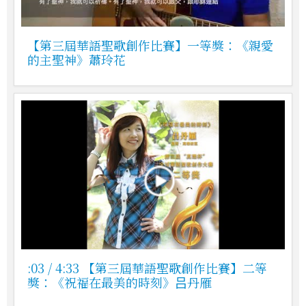
【第三屆華語聖歌創作比賽】一等獎：《親愛
的主聖神》蕭玲花
:03 / 4:33 【第三屆華語聖歌創作比賽】二等
獎：《祝福在最美的時刻》吕丹雁