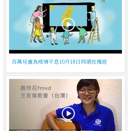
百萬兒童為疫情平息10月18日同頌玫瑰經