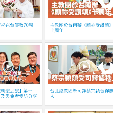
祝在台傳教70周
主教團於台南辦《願祢受讚頌
十周年
德朝聖之旅】第一
台北總教區新司鐸蔡宗穎晉鐸
撒及與會者受訪分享
人