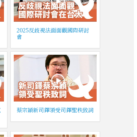
》
2025反歧視法面面觀國際研討
會
感
蔡宗穎新司鐸領受司鐸聖秩致詞