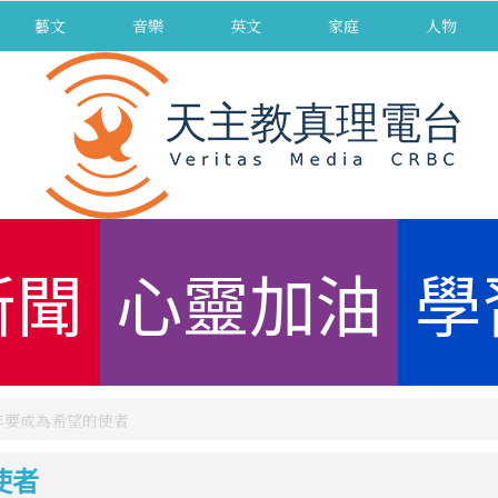
藝文
音樂
英文
家庭
人物
新聞
心靈加油
學
年要成為希望的使者
使者