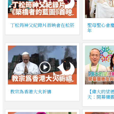
丁松筠神父紀錄片首映會在松菸
聖母聖心會慶
年
教宗為香港大火祈禱
【偉大的望
天：開幕彌