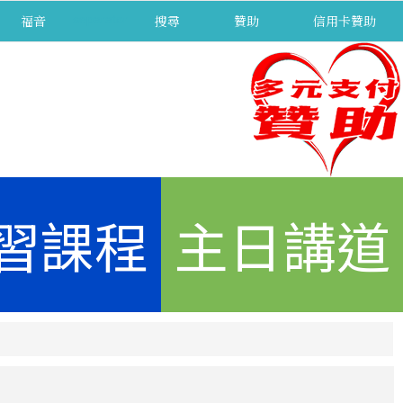
福音
separator
搜尋
贊助
信用卡贊助
習課程
主日講道