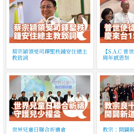
蔡宗穎領受司鐸聖秩鍾安住總主
【S.A.C 
教致詞
周年感恩祭
世界兒童日聯合祈禱會
教宗：開闢