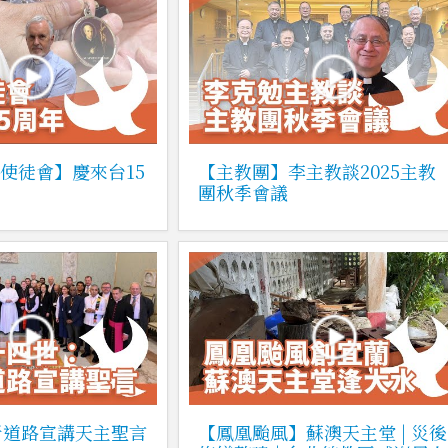
普世使徒會】慶來台15
【主教團】李主教談2025主教
團秋季會議
新道路宣講天主聖言
【鳳凰颱風】蘇澳天主堂 | 災後