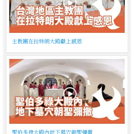
主教團在拉特朗大殿獻上感恩
聖伯多祿大殿內地下墓穴朝聖彌撒