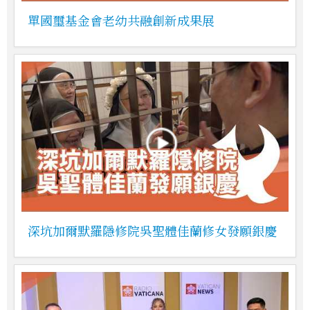
單國璽基金會老幼共融創新成果展
深坑加爾默羅隱修院吳聖體佳蘭修女發願銀慶