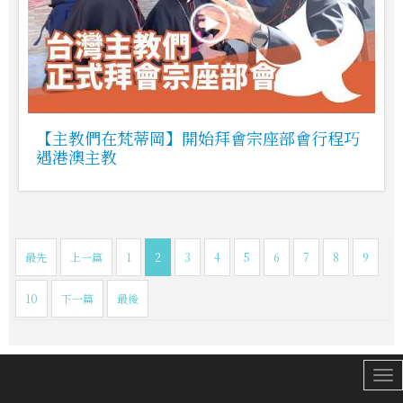
【主教們在梵蒂岡】開始拜會宗座部會行程巧
遇港澳主教
最先
上一篇
1
2
3
4
5
6
7
8
9
10
下一篇
最後