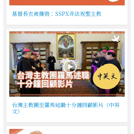
基督長衣被撕毀：SSPX非法祝聖主教
台灣主教團至羅馬述職十分鐘回顧影片（中英
文）