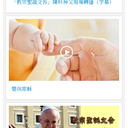
「教宗聖誕文告」陳科神父現場轉播（字幕）
嬰孩耶穌