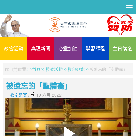
教會活動
真理新聞
心靈加油
學習課程
主日講道
你目前位置:
首頁
教會活動
教宗紀實
被遺忘的「聖體龕」
被遺忘的「聖體龕」
教宗紀實
/
19 六月 2022