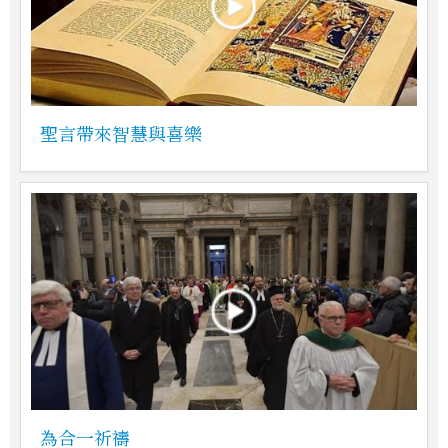
聖言帶來智慧與喜樂
為合一祈禱