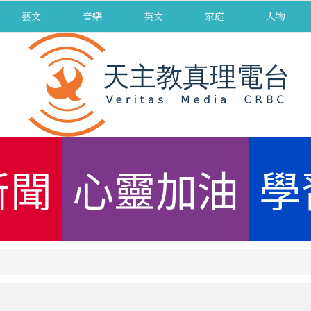
藝文
音樂
英文
家庭
人物
新聞
心靈加油
學