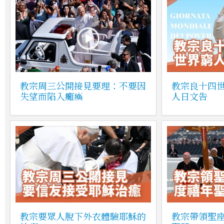
教宗周三公開接見要理：不要因
教宗良十四
失望而陷入癱瘓
人日文告
教宗要眾人脫下外衣體驗耶穌的
教宗帶領聖