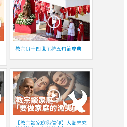
主
教宗良十四世主持五旬節慶典
勵
【教宗談家庭與信仰】人類未來