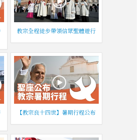
播
教宗全程徒步帶領信眾聖體遊行
辦
【教宗良十四世】暑期行程公布