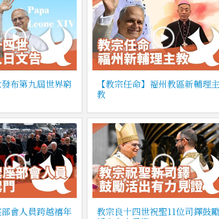
世發布第九屆世界窮
【教宗任命】福州教區新輔理
教
座部會人員跨越禧年
教宗良十四世祝聖11位司鐸鼓