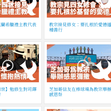
克蘭希臘禮主教代表
教宗接見修女：要扎根於愛德
種善行
四世】勉修生對司鐸
芝加哥信友在棒球場為教宗舉
情
感恩祭