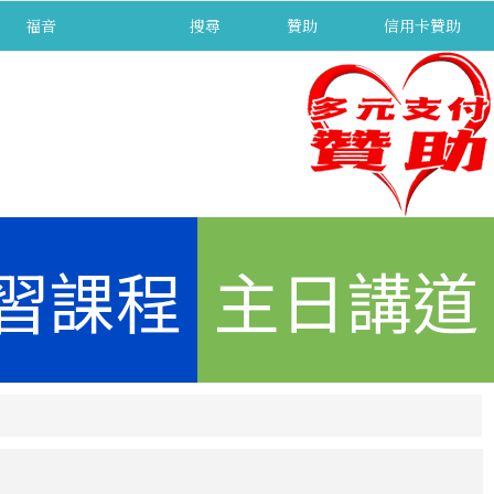
福音
separator
搜尋
贊助
信用卡贊助
習課程
主日講道